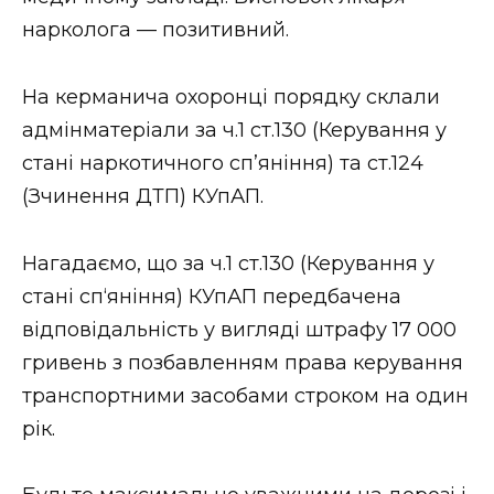
ВІДЕО
нарколога — позитивний.
На керманича охоронці порядку склали
адмінматеріали за ч.1 ст.130 (Керування у
стані наркотичного сп’яніння) та ст.124
(Зчинення ДТП) КУпАП.
Нагадаємо, що за ч.1 ст.130 (Керування у
стані сп‘яніння) КУпАП передбачена
відповідальність у вигляді штрафу 17 000
гривень з позбавленням права керування
транспортними засобами строком на один
рік.