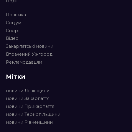
Події
Політика
Соціум
Спорт
Відео
Закарпатські новини
Втрачений Ужгород
Рекламодавцям
Мітки
новини Львівщини
новини Закарпаття
новини Прикарпаття
новини Тернопільщини
новини Рівненщини