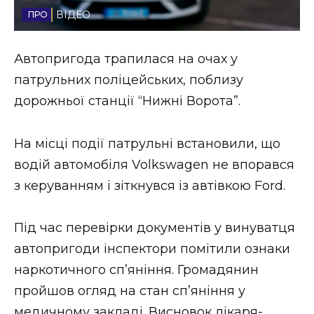
ВІДЕО
Стиль життя
Втрачений Ужгород
Автопригода трапилася на очах у
патрульних поліцейських, поблизу
Втрачений Ужгород (відеоверсія)
дорожньої станції “Нижні Ворота”.
На місці події патрульні встановили, що
ЗАКАРПАТСЬКІ НОВИНИ
водій автомобіля Volkswagen не впорався
з керуванням і зіткнувся із автівкою Ford.
НОВИНИ ЗАХІДНОЇ УКРАЇНИ
Під час перевірки документів у винуватця
автопригоди інспектори помітили ознаки
ФОТО
наркотичного сп’яніння. Громадянин
пройшов огляд на стан сп’яніння у
медичному закладі. Висновок лікаря-