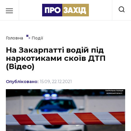
Перейти
до
РУБРИКИ
вмісту
Економіка
»
Головна
Події
Здоров’я
На Закарпатті водій під
наркотиками скоїв ДТП
Культура
(Відео)
Освіта
Опубліковано:
15:09, 22.12.2021
Події
Політика
Соціум
Спорт