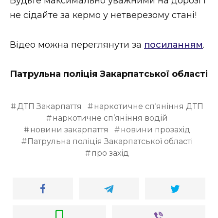
Будьте максимально уважними на дорозі і
не сідайте за кермо у нетверезому стані!
Відео можна переглянути за
посиланням
.
Патрульна поліція Закарпатської області
ДТП Закарпаття
наркотичне сп‘яніння ДТП
наркотичне сп’яніння водій
новини закарпаття
новини прозахід
Патрульна поліція Закарпатської області
про захід