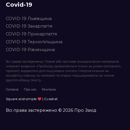
Covid-19
COVID-19 Львівщина
COVID-19 Закарпаття
COVID-19 Прикарпаття
COVID-19 Тернопільщина
COVID-19 Рівненщина
Всі права застережено. Повне або часткове використання матеріалів
інтернет-видання «ПроЗахід» дозволяється тільки за умови активного,
прямого, відкритого для пошукових систем гіперпосилання на
конкретну новину чи матеріал та згадки першоджерела не нижче
другого абзацу тексту.
Головна
Про нас
Реклама
Square and simple
| Cvadrat
Всі права застережено © 2026 Про Захід