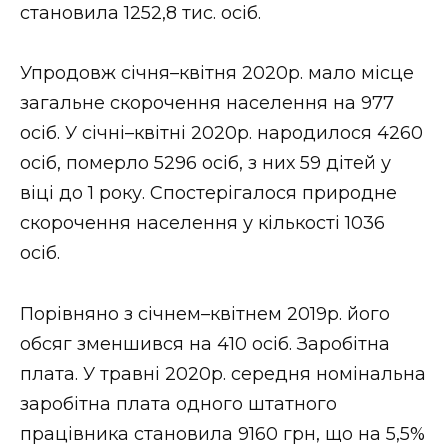
становила 1252,8 тис. осіб.
Стиль життя
Втрачений Ужгород
Упродовж січня–квітня 2020р. мало місце
загальне скорочення населення на 977
Втрачений Ужгород (відеоверсія)
осіб. У січні–квітні 2020р. народилося 4260
осіб, померло 5296 осіб, з них 59 дітей у
віці до 1 року. Спостерігалося природне
ЗАКАРПАТСЬКІ НОВИНИ
скорочення населення у кількості 1036
осіб.
НОВИНИ ЗАХІДНОЇ УКРАЇНИ
Порівняно з січнем–квітнем 2019р. його
обсяг зменшився на 410 осіб. Заробітна
плата. У травні 2020р. середня номінальна
ФОТО
заробітна плата одного штатного
працівника становила 9160 грн, що на 5,5%