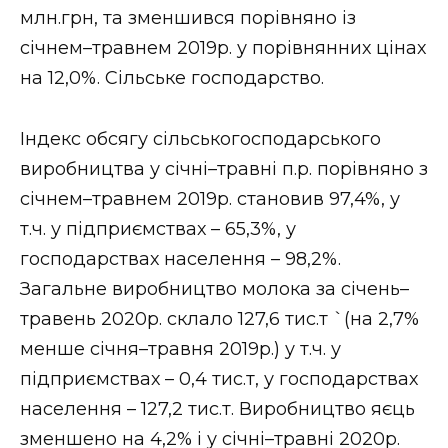
млн.грн, та зменшився порівняно із
січнем–травнем 2019р. у порівнянних цінах
на 12,0%. Сільське господарство.
Індекс обсягу сільськогосподарського
виробництва у січні–травні п.р. порівняно з
січнем–травнем 2019р. становив 97,4%, у
т.ч. у підприємствах – 65,3%, у
господарствах населення – 98,2%.
Загальне виробництво молока за січень–
травень 2020р. склало 127,6 тис.т `(на 2,7%
менше січня–травня 2019р.) у т.ч. у
підприємствах – 0,4 тис.т, у господарствах
населення – 127,2 тис.т. Виробництво яєць
зменшено на 4,2% і у січні–травні 2020р.