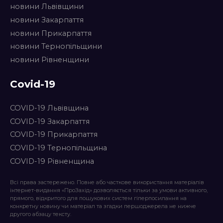
новини Львівщини
новини Закарпаття
новини Прикарпаття
новини Тернопільщини
новини Рівненщини
Covid-19
COVID-19 Львівщина
COVID-19 Закарпаття
COVID-19 Прикарпаття
COVID-19 Тернопільщина
COVID-19 Рівненщина
Всі права застережено. Повне або часткове використання матеріалів
інтернет-видання «ПроЗахід» дозволяється тільки за умови активного,
прямого, відкритого для пошукових систем гіперпосилання на
конкретну новину чи матеріал та згадки першоджерела не нижче
другого абзацу тексту.