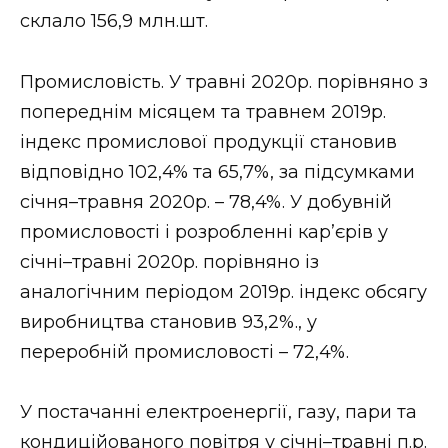
склало 156,9 млн.шт.
Промисловість. У травні 2020р. порівняно з
попереднім місяцем та травнем 2019р.
індекс промислової продукції становив
відповідно 102,4% та 65,7%, за підсумками
січня–травня 2020р. – 78,4%. У добувній
промисловості і розробленні кар’єрів у
січні–травні 2020р. порівняно із
аналогічним періодом 2019р. індекс обсягу
виробництва становив 93,2%., у
переробній промисловості – 72,4%.
У постачанні електроенергії, газу, пари та
кондиційованого повітря у січні–травні п.р.