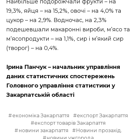
Найбільше подорожчали фрукти – на
19,3%, яйця – на 15,2%, овочі – на 4,0% та
цукор – на 2,9%. Водночас, на 2,3%
подешевшали макаронні вироби, м’ясо та
м’ясопродукти – на 1,1%, сир і м’який сир
(творог) – на 0,4%.
Ірина Панчук – начальник управління
даних статистичних спостережень
Головного управління статистики у
Закарпатській області
економіка Закарпаття
експорт Закарпаття
експорт товарів Закарпаття
новини закарпаття
Новини прозахід.
новини ужгорода