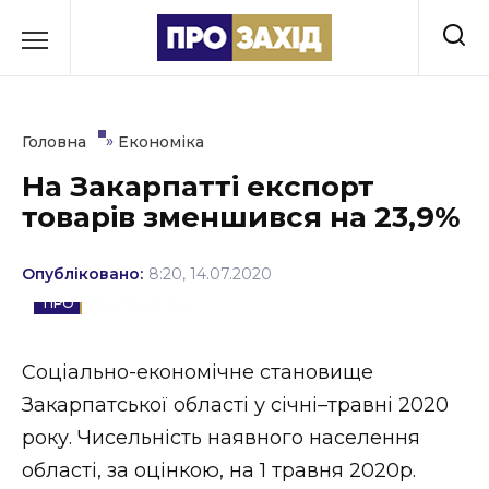
Перейти
до
РУБРИКИ
вмісту
Економіка
»
Головна
Економіка
Здоров’я
На Закарпатті експорт
товарів зменшився на 23,9%
Культура
Освіта
Опубліковано:
8:20, 14.07.2020
ЕКОНОМІКА
Події
Політика
Соціально-економічне становище
Закарпатської області у січні–травні 2020
Соціум
року. Чисельність наявного населення
Спорт
області, за оцінкою, на 1 травня 2020р.