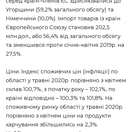
серед країн-членів ЄС здійснювалися до
Угорщини (59,2% загального обсягу) та
Німеччини (10,0%). Імпорт товарів із країн
Європейського Союзу становив 202,5
млн.дол., або 56,4% від загального обсягу
та зменшився проти січня–квітня 2019р. на
27,5%.
Ціни. Індекс споживчих цін (інфляції) по
області у травні 2020р. порівняно з квітнем
склав 100,7%, з початку року – 102,1%, по
країні відповідно – 100,3% та 101,8%. На
споживчому ринку області у травні 2020р.
порівняно з квітнем ціни на продукти
харчування збільшились на 2,3%.