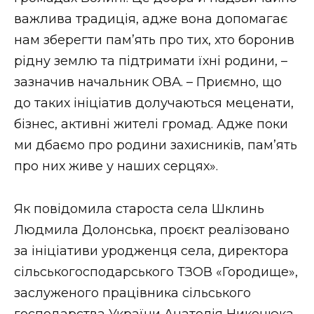
ВІДЕО
важлива традиція, адже вона допомагає
нам зберегти пам’ять про тих, хто боронив
рідну землю та підтримати їхні родини, –
зазначив начальник ОВА. – Приємно, що
до таких ініціатив долучаються меценати,
бізнес, активні жителі громад. Адже поки
ми дбаємо про родини захисників, пам’ять
про них живе у наших серцях».
Як повідомила староста села Шклинь
Людмила Долонська, проєкт реалізовано
за ініціативи уродженця села, директора
сільськогосподарського ТЗОВ «Городище»,
заслуженого працівника сільського
господарства України Анатолія Никонюка,