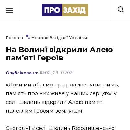
Перейти
до
РУБРИКИ
вмісту
Економіка
»
Головна
Новини Західної України
Здоров’я
На Волині відкрили Алею
памʼяті Героїв
Культура
Освіта
Опубліковано:
18:00, 09.10.2025
Події
«Доки ми дбаємо про родини захисників,
пам’ять про них живе у наших серцях»: у
Політика
селі Шклинь відкрили Алею пам’яті
Соціум
полеглим Героям-землякам
Спорт
Сьогодні у селі Шклинь Городищенської