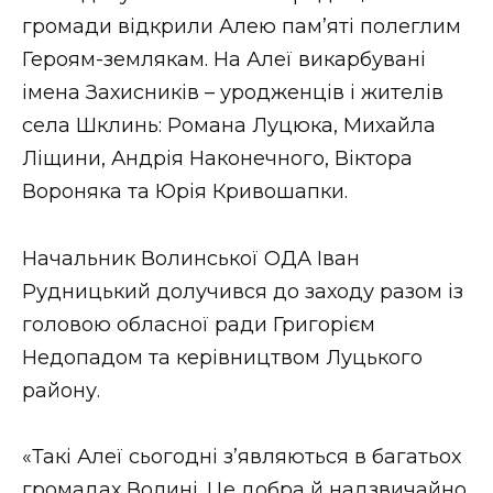
Стиль життя
громади відкрили Алею пам’яті полеглим
Героям-землякам. На Алеї викарбувані
Втрачений Ужгород
імена Захисників – уродженців і жителів
села Шклинь: Романа Луцюка, Михайла
Втрачений Ужгород (відеоверсія)
Ліщини, Андрія Наконечного, Віктора
Вороняка та Юрія Кривошапки.
ЗАКАРПАТСЬКІ НОВИНИ
Начальник Волинської ОДА Іван
Рудницький долучився до заходу разом із
головою обласної ради Григорієм
НОВИНИ ЗАХІДНОЇ УКРАЇНИ
Недопадом та керівництвом Луцького
району.
ФОТО
«Такі Алеї сьогодні з’являються в багатьох
громадах Волині. Це добра й надзвичайно