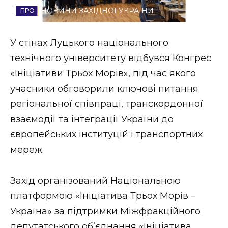
НОВИНИ ЗАХІДНОЇ УКРАЇНИ
Стиль життя
Втрачений Ужгород
У стінах Луцького національного
технічного університету відбувся Конгрес
Втрачений Ужгород (відеоверсія)
«Ініціативи Трьох Морів», під час якого
учасники обговорили ключові питання
регіональної співпраці, транскордонної
ЗАКАРПАТСЬКІ НОВИНИ
взаємодії та інтеграції України до
європейських інституцій і транспортних
мереж.
НОВИНИ ЗАХІДНОЇ УКРАЇНИ
Захід організований Національною
ФОТО
платформою «Ініціатива Трьох Морів –
Україна» за підтримки Міжфракційного
депутатського об’єднання «Ініціатива