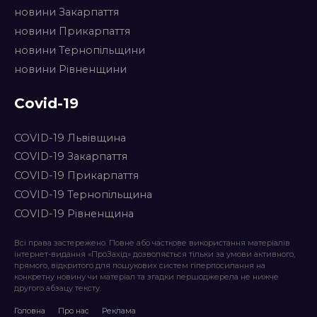
новини Закарпаття
новини Прикарпаття
новини Тернопільщини
новини Рівненщини
Covid-19
COVID-19 Львівщина
COVID-19 Закарпаття
COVID-19 Прикарпаття
COVID-19 Тернопільщина
COVID-19 Рівненщина
Всі права застережено. Повне або часткове використання матеріалів
інтернет-видання «ПроЗахід» дозволяється тільки за умови активного,
прямого, відкритого для пошукових систем гіперпосилання на
конкретну новину чи матеріал та згадки першоджерела не нижче
другого абзацу тексту.
Головна
Про нас
Реклама