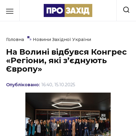
Перейти
до
РУБРИКИ
вмісту
Економіка
»
Головна
Новини Західної України
Здоров’я
На Волині відбувся Конгрес
«Регіони, які з’єднують
Культура
Європу»
Освіта
Опубліковано:
16:40, 15.10.2025
Події
Політика
Соціум
Спорт