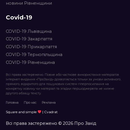
новини Рівненщини
Covid-19
COVID-19 Львівщина
COVID-19 Закарпаття
COVID-19 Прикарпаття
COVID-19 Тернопільщина
COVID-19 Рівненщина
Всі права застережено. Повне або часткове використання матеріалів
інтернет-видання «ПроЗахід» дозволяється тільки за умови активного,
прямого, відкритого для пошукових систем гіперпосилання на
конкретну новину чи матеріал та згадки першоджерела не нижче
другого абзацу тексту.
Головна
Про нас
Реклама
Square and simple
| Cvadrat
Всі права застережено © 2026 Про Захід