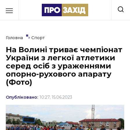
Перейти
до
РУБРИКИ
вмісту
Економіка
»
Головна
Спорт
Здоров’я
На Волині триває чемпіонат
України з легкої атлетики
Культура
серед осіб з ураженнями
Освіта
опорно-рухового апарату
(Фото)
Події
Політика
Опубліковано:
10:27, 15.06.2023
Соціум
Спорт