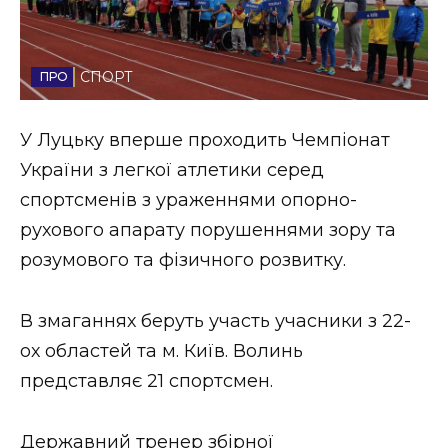
Стиль життя
Втрачений Ужгород
СПОРТ
Втрачений Ужгород (відеоверсія)
У Луцьку вперше проходить Чемпіонат
України з легкої атлетики серед
спортсменів з ураженнями опорно-
ЗАКАРПАТСЬКІ НОВИНИ
рухового апарату порушеннями зору та
розумового та фізичного розвитку.
НОВИНИ ЗАХІДНОЇ УКРАЇНИ
В змаганнях беруть участь учасники з 22-
ох областей та м. Київ. Волинь
ФОТО
представляє 21 спортсмен.
Державний тренер збірної