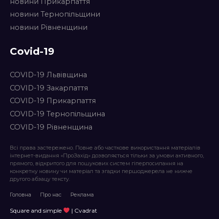
новини Прикарпаття
новини Тернопільщини
новини Рівненщини
Covid-19
COVID-19 Львівщина
COVID-19 Закарпаття
COVID-19 Прикарпаття
COVID-19 Тернопільщина
COVID-19 Рівненщина
Всі права застережено. Повне або часткове використання матеріалів
інтернет-видання «ПроЗахід» дозволяється тільки за умови активного,
прямого, відкритого для пошукових систем гіперпосилання на
конкретну новину чи матеріал та згадки першоджерела не нижче
другого абзацу тексту.
Головна
Про нас
Реклама
Square and simple
| Cvadrat