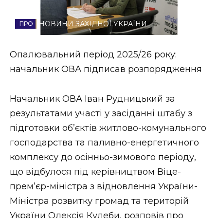
Стиль життя
НОВИНИ ЗАХІДНОЇ УКРАЇНИ
Втрачений Ужгород
Опалювальний період 2025/26 року:
Втрачений Ужгород (відеоверсія)
начальник ОВА підписав розпорядження
Начальник ОВА Іван Рудницький за
ЗАКАРПАТСЬКІ НОВИНИ
результатами участі у засіданні штабу з
підготовки об’єктів житлово-комунального
господарства та паливно-енергетичного
НОВИНИ ЗАХІДНОЇ УКРАЇНИ
комплексу до осінньо-зимового періоду,
що відбулося під керівництвом Віце-
ФОТО
прем’єр-міністра з відновлення України-
Міністра розвитку громад та територій
України Олексія Кулеби, розповів про