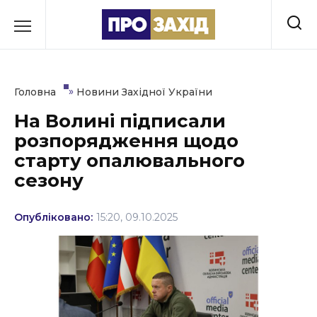
Перейти
до
РУБРИКИ
вмісту
Економіка
»
Головна
Новини Західної України
Здоров’я
На Волині підписали
розпорядження щодо
Культура
старту опалювального
Освіта
сезону
Події
Опубліковано:
15:20, 09.10.2025
Політика
Соціум
Спорт