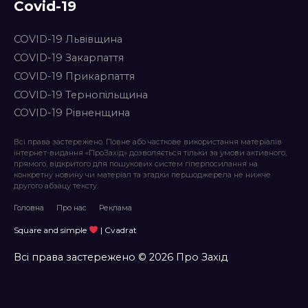
Covid-19
COVID-19 Львівщина
COVID-19 Закарпаття
COVID-19 Прикарпаття
COVID-19 Тернопільщина
COVID-19 Рівненщина
Всі права застережено. Повне або часткове використання матеріалів
інтернет-видання «ПроЗахід» дозволяється тільки за умови активного,
прямого, відкритого для пошукових систем гіперпосилання на
конкретну новину чи матеріал та згадки першоджерела не нижче
другого абзацу тексту.
Головна
Про нас
Реклама
Square and simple
| Cvadrat
Всі права застережено © 2026 Про Захід