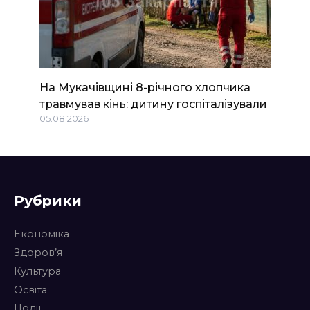
На Мукачівщині 8-річного хлопчика
травмував кінь: дитину госпіталізували
05.08.2026
Рубрики
Економіка
Здоров’я
Культура
Освіта
Події