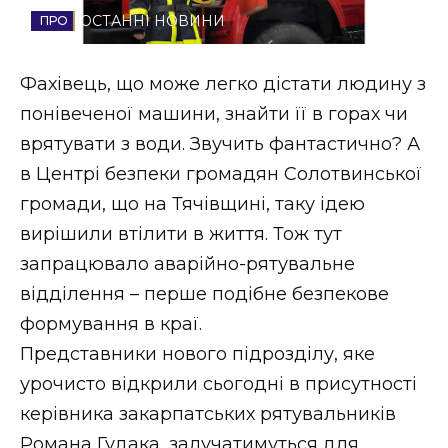
ОСТАННІ НОВИНИ
Стиль життя
Втрачений Ужгород
Фахівець, що може легко дістати людину з
понівеченої машини, знайти її в горах чи
Втрачений Ужгород (відеоверсія)
врятувати з води. Звучить фантастично? А
в Центрі безпеки громадян Солотвинської
громади, що на Тячівщині, таку ідею
ЗАКАРПАТСЬКІ НОВИНИ
вирішили втілити в життя. Тож тут
запрацювало аварійно-рятувальне
відділення – перше подібне безпекове
НОВИНИ ЗАХІДНОЇ УКРАЇНИ
формування в краї.
Представники нового підрозділу, яке
ФОТО
урочисто відкрили сьогодні в присутності
керівника закарпатських рятувальників
Романа Гудака, залучатимуться для