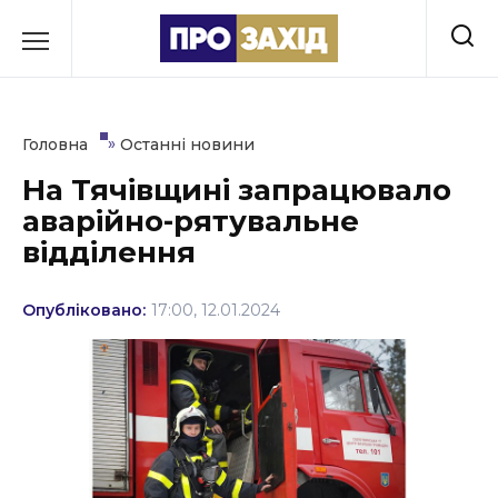
Перейти
до
РУБРИКИ
вмісту
Економіка
»
Головна
Останні новини
Здоров’я
На Тячівщині запрацювало
аварійно-рятувальне
Культура
відділення
Освіта
Опубліковано:
17:00, 12.01.2024
Події
Політика
Соціум
Спорт