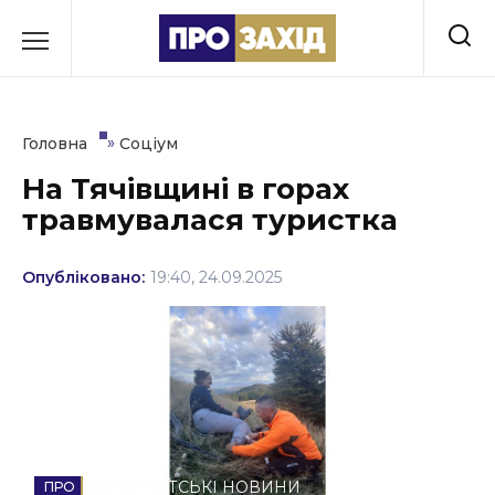
Перейти
до
РУБРИКИ
вмісту
Економіка
»
Головна
Соціум
Здоров’я
На Тячівщині в горах
травмувалася туристка
Культура
Освіта
Опубліковано:
19:40, 24.09.2025
Події
Політика
Соціум
Спорт
ЗАКАРПАТСЬКІ НОВИНИ