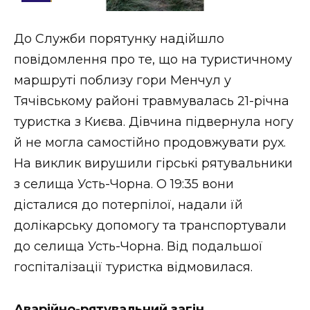
Стиль життя
До Служби порятунку надійшло
Втрачений Ужгород
повідомлення про те, що на туристичному
Втрачений Ужгород (відеоверсія)
маршруті поблизу гори Менчул у
Тячівському районі травмувалась 21-річна
туристка з Києва. Дівчина підвернула ногу
й не могла самостійно продовжувати рух.
ЗАКАРПАТСЬКІ НОВИНИ
На виклик вирушили гірські рятувальники
з селища Усть-Чорна. О 19:35 вони
НОВИНИ ЗАХІДНОЇ УКРАЇНИ
дісталися до потерпілої, надали їй
долікарську допомогу та транспортували
до селища Усть-Чорна. Від подальшої
ФОТО
госпіталізації туристка відмовилася.
Аварійно-рятувальний загін