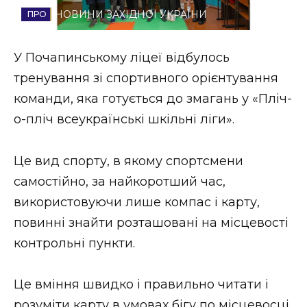
НОВИНИ ЗАХІДНОЇ УКРАЇНИ
Стиль життя
Втрачений Ужгород
У Почапинському ліцеї відбулось
тренування зі спортивного орієнтування
Втрачений Ужгород (відеоверсія)
команди, яка готується до змагань у «Пліч-
о-пліч всеукраїнські шкільні ліги».
ЗАКАРПАТСЬКІ НОВИНИ
Це вид спорту, в якому спортсмени
самостійно, за найкоротший час,
використовуючи лише компас і карту,
НОВИНИ ЗАХІДНОЇ УКРАЇНИ
повинні знайти розташовані на місцевості
контрольні пункти.
ФОТО
Це вміння швидко і правильно читати і
розуміти карту в умовах бігу по місцевосці.