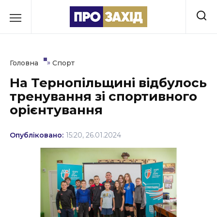
Перейти
до
РУБРИКИ
вмісту
Економіка
»
Головна
Спорт
Здоров’я
На Тернопільщині відбулось
тренування зі спортивного
Культура
орієнтування
Освіта
Опубліковано:
15:20, 26.01.2024
Події
Політика
Соціум
Спорт