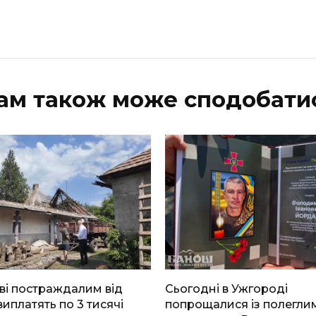
ам також може сподобати
ві постраждалим від
Сьогодні в Ужгороді
виплатять по 3 тисячі
попрощалися із полегли