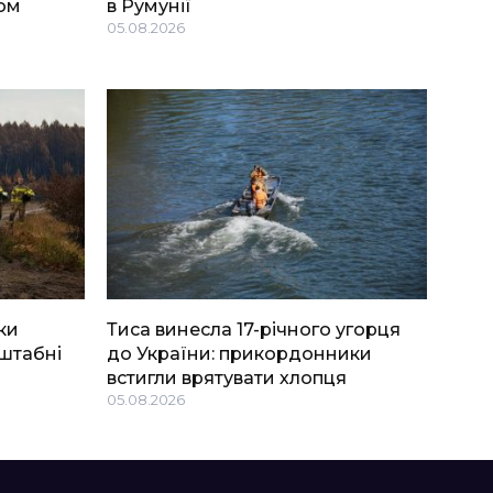
ом
в Румунії
05.08.2026
ки
Тиса винесла 17-річного угорця
штабні
до України: прикордонники
встигли врятувати хлопця
05.08.2026