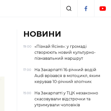
Події
НОВИНИ
я
Втрачений Ужгород
«Пізнай Ясіня»: у громаді
19:00
створюють новий культурно-
пізнавальний маршрут
На Закарпатті 16-річний водій
17:00
Audi врізався в мотоцикл, яким
керував 10-річний хлопчик
На Закарпатті у ТЦК незаконно
15:00
скасовували відстрочки та
утримували чоловіків