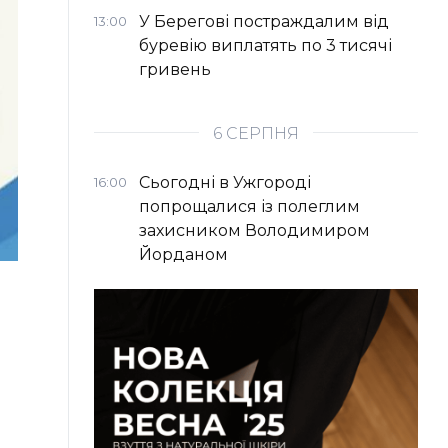
У Берегові постраждалим від
13:00
буревію виплатять по 3 тисячі
гривень
6 СЕРПНЯ
Сьогодні в Ужгороді
16:00
попрощалися із полеглим
захисником Володимиром
Йорданом