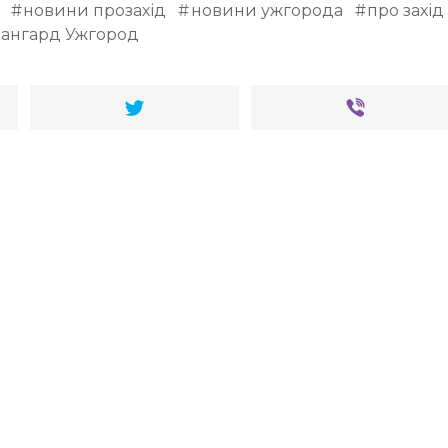
новини прозахід
новини ужгорода
про захід
вангард Ужгород