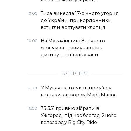
Тиса винесла 17-річного угорця
10:00
до України: прикордонники
встигли врятувати хлопця
На Мукачівщині 8-річного
10:00
хлопчика травмував кінь:
дитину госпіталізували
3 СЕРПНЯ
У Мукачеві готують прем’єру
17:00
вистави за твором Марії Матіос
75 351 гривню зібрали в
16:00
Ужгороді під час благодійного
велозаїзду Big Сity Ride