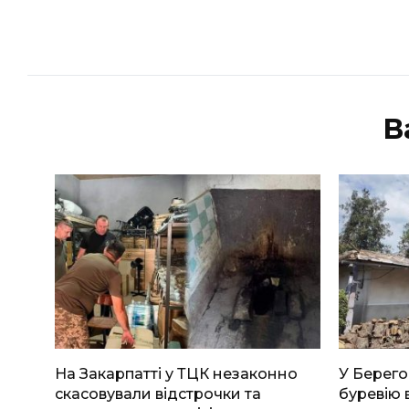
В
На Закарпатті у ТЦК незаконно
У Берего
скасовували відстрочки та
буревію 