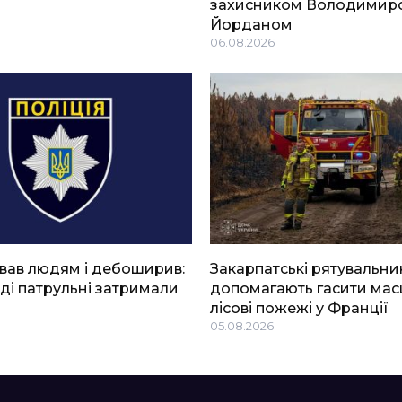
захисником Володимир
Йорданом
06.08.2026
вав людям і дебоширив:
Закарпатські рятувальни
ді патрульні затримали
допомагають гасити мас
лісові пожежі у Франції
05.08.2026