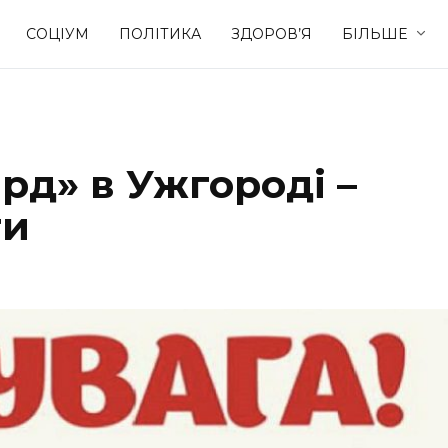
СОЦІУМ
ПОЛІТИКА
ЗДОРОВ’Я
БІЛЬШЕ
Культура
Освіта
ард» в Ужгороді –
Спорт
Стиль житт
ти