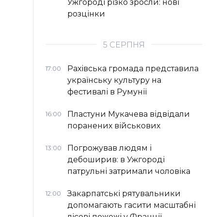
Ужгороді різко зросли: нові
розцінки
5 СЕРПНЯ
Рахівська громада представила
17:00
українську культуру на
фестивалі в Румунії
Пластуни Мукачева відвідали
16:00
поранених військових
Погрожував людям і
13:00
дебоширив: в Ужгороді
патрульні затримали чоловіка
Закарпатські рятувальники
12:00
допомагають гасити масштабні
лісові пожежі у Франції