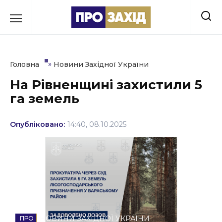
Перейти
до
РУБРИКИ
вмісту
Економіка
»
Головна
Новини Західної України
Здоров’я
На Рівненщині захистили 5
га земель
Культура
Освіта
Опубліковано:
14:40, 08.10.2025
Події
Політика
Соціум
Спорт
НОВИНИ ЗАХІДНОЇ УКРАЇНИ