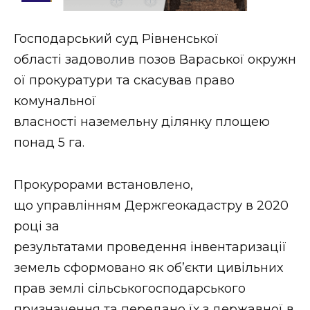
Стиль життя
Господарський суд Рівненської
Втрачений Ужгород
області задоволив позов Вараської окружн
Втрачений Ужгород (відеоверсія)
ої прокуратури та скасував право
комунальної
власності наземельну ділянку площею
понад 5 га.
ЗАКАРПАТСЬКІ НОВИНИ
Прокурорами встановлено,
НОВИНИ ЗАХІДНОЇ УКРАЇНИ
що управлінням Держгеокадастру в 2020
році за
результатами проведення інвентаризації
ФОТО
земель сформовано як об’єкти цивільних
прав землі сільськогосподарського
призначення та передано їх з державної в