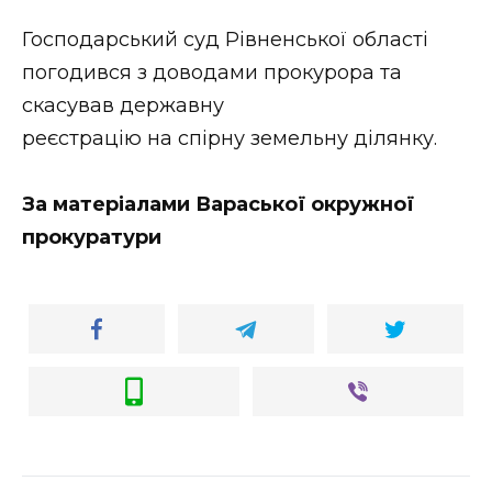
Господарський суд Рівненської області
погодився з доводами прокурора та
скасував державну
реєстрацію на спірну земельну ділянку.
З
а
матеріалами
Вараської
о
круж
ної
прокуратури