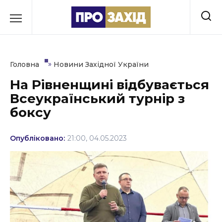
Перейти
до
РУБРИКИ
вмісту
Економіка
»
Головна
Новини Західної України
Здоров’я
На Рівненщині відбувається
Всеукраїнський турнір з
Культура
боксу
Освіта
Опубліковано:
21:00, 04.05.2023
Події
Політика
Соціум
Спорт