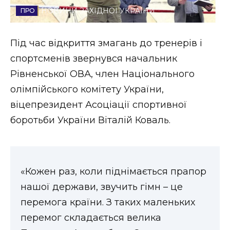
НОВИНИ ЗАХІДНОЇ УКРАЇНИ
Стиль життя
Втрачений Ужгород
Під час відкриття змагань до тренерів і
спортсменів звернувся начальник
Втрачений Ужгород (відеоверсія)
Рівненської ОВА, член Національного
олімпійського комітету України,
віцепрезидент Асоціації спортивної
ЗАКАРПАТСЬКІ НОВИНИ
боротьби України Віталій Коваль.
НОВИНИ ЗАХІДНОЇ УКРАЇНИ
«Кожен раз, коли піднімається прапор
нашої держави, звучить гімн – це
ФОТО
перемога країни. З таких маленьких
перемог складається велика