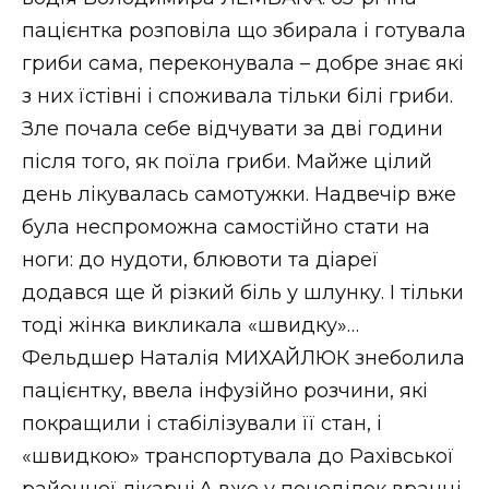
ВІДЕО
пацієнтка розповіла що збирала і готувала
гриби сама, переконувала – добре знає які
з них їстівні і споживала тільки білі гриби.
Зле почала себе відчувати за дві години
після того, як поїла гриби. Майже цілий
день лікувалась самотужки. Надвечір вже
була неспроможна самостійно стати на
ноги: до нудоти, блювоти та діареї
додався ще й різкий біль у шлунку. І тільки
тоді жінка викликала «швидку»…
Фельдшер Наталія МИХАЙЛЮК знеболила
пацієнтку, ввела інфузійно розчини, які
покращили і стабілізували її стан, і
«швидкою» транспортувала до Рахівської