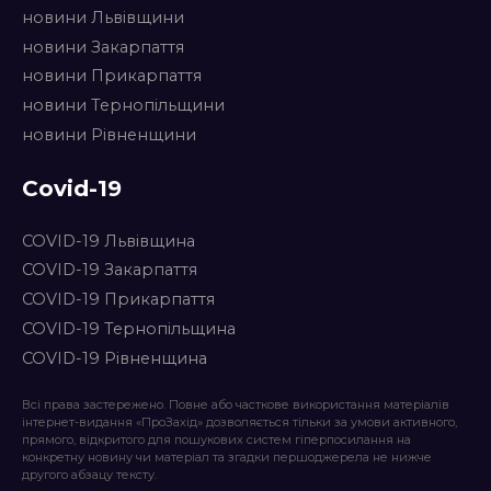
новини Львівщини
новини Закарпаття
новини Прикарпаття
новини Тернопільщини
новини Рівненщини
Covid-19
COVID-19 Львівщина
COVID-19 Закарпаття
COVID-19 Прикарпаття
COVID-19 Тернопільщина
COVID-19 Рівненщина
Всі права застережено. Повне або часткове використання матеріалів
інтернет-видання «ПроЗахід» дозволяється тільки за умови активного,
прямого, відкритого для пошукових систем гіперпосилання на
конкретну новину чи матеріал та згадки першоджерела не нижче
другого абзацу тексту.