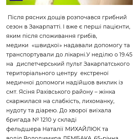
Стиль життя
Після рясних дощів розпочався грибний
Втрачений Ужгород
сезон в Закарпатті. І вже є перші пацієнти,
Втрачений Ужгород (відеоверсія)
яким після споживання грибів,
медики «швидкої» надавали допомогу та
транспортували до лікарні.У неділю о 19.45
на диспетчерський пульт Закарпатського
ЗАКАРПАТСЬКІ НОВИНИ
територіального центру екстреної
медичної допомоги надійшов виклик із
НОВИНИ ЗАХІДНОЇ УКРАЇНИ
смт. Ясіня Рахівського району – жінка
скаржилася на слабкість, лихоманку,
нудоту та діарею. До хворої виїхала
ФОТО
бригада № 1210 у складі
фельдшера Наталії МИХАЙЛЮК та
водія Володимира ЛЕМБАКА. 65-річна