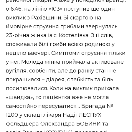
районної лікарні.А вже у понеділок вранці,
о 6.46, на лінію «103» поступив ще один
виклик з Рахівщини. Зі скаргою на
ймовірне отруєння грибами звернулась
23-річна жінка із с. Костелівка. З її слів,
споживали білі гриби всією родиною у
неділю ввечері. Симптоми отруєння тільки
у неї. Молода жінка приймала активоване
вугілля, сорбенти, але до ранку стан не
покращився – діарея, слабкість та біль
посилювалися. Коли на виклик приїхала
«швидка», то пацієнтка вже не могла
самостійно пересуватися… Бригада №
1200 у складі лікаря Надії ЛЕСПУХ,
фельдшера Олександра БОБИНИ та