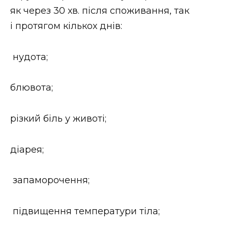
як через 30 хв. після споживання, так
і протягом кількох днів:
нудота;
блювота;
різкий біль у животі;
діарея;
запаморочення;
підвищення температури тіла;