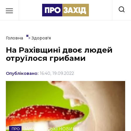
Перейти
до
РУБРИКИ
вмісту
Економіка
»
Головна
Здоров'я
Здоров’я
На Рахівщині двоє людей
отруїлося грибами
Культура
Освіта
Опубліковано:
16:40, 19.09.2022
Події
Політика
Соціум
Спорт
ЗАКАРПАТСЬКІ НОВИНИ