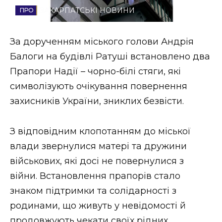
ЗАКАРПАТСЬКІ НОВИНИ
Стиль життя
Втрачений Ужгород
За дорученням міського голови Андрія
Балоги на будівлі Ратуші встановлено два
Втрачений Ужгород (відеоверсія)
Прапори Надії – чорно-білі стяги, які
символізують очікування повернення
захисників України, зниклих безвісти.
ЗАКАРПАТСЬКІ НОВИНИ
З відповідним клопотанням до міської
влади звернулися матері та дружини
НОВИНИ ЗАХІДНОЇ УКРАЇНИ
військових, які досі не повернулися з
війни. Встановлення прапорів стало
ФОТО
знаком підтримки та солідарності з
родинами, що живуть у невідомості й
продовжують чекати своїх рідних.