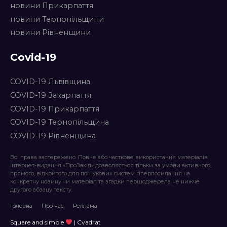
новини Прикарпаття
новини Тернопільщини
новини Рівненщини
Covid-19
COVID-19 Львівщина
COVID-19 Закарпаття
COVID-19 Прикарпаття
COVID-19 Тернопільщина
COVID-19 Рівненщина
Всі права застережено. Повне або часткове використання матеріалів
інтернет-видання «ПроЗахід» дозволяється тільки за умови активного,
прямого, відкритого для пошукових систем гіперпосилання на
конкретну новину чи матеріал та згадки першоджерела не нижче
другого абзацу тексту.
Головна
Про нас
Реклама
Square and simple
| Cvadrat