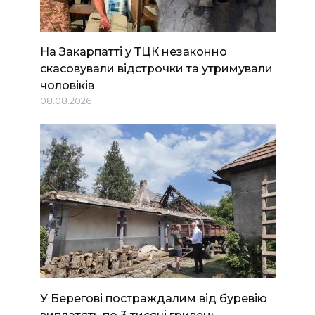
На Закарпатті у ТЦК незаконно
скасовували відстрочки та утримували
чоловіків
08.08.2026
У Берегові постраждалим від буревію
виплатять по 3 тисячі гривень