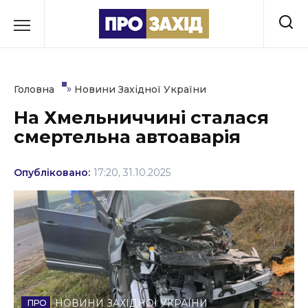
Перейти
до
РУБРИКИ
вмісту
Економіка
»
Головна
Новини Західної України
Здоров’я
На Хмельниччині сталася
смертельна автоаварія
Культура
Освіта
Опубліковано:
17:20, 31.10.2025
Події
Політика
Соціум
Спорт
НОВИНИ ЗАХІДНОЇ УКРАЇНИ