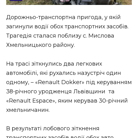
Стиль життя
Дорожньо-транспортна пригода, у якій
Втрачений Ужгород
загинули водії обох транспортних засобів.
Втрачений Ужгород (відеоверсія)
Трагедія сталася поблизу с. Мислова
Хмельницького району.
На трасі зіткнулись два легкових
ЗАКАРПАТСЬКІ НОВИНИ
автомобілі, які рухались назустріч один
одному, – «RenauIt Dokker» під керуванням
НОВИНИ ЗАХІДНОЇ УКРАЇНИ
38-річного уродженця Львівщини та
«RenauIt Espace», яким керував 30-річний
хмельничанин.
ФОТО
В результаті лобового зіткнення
транспортних засобів водії обох авто