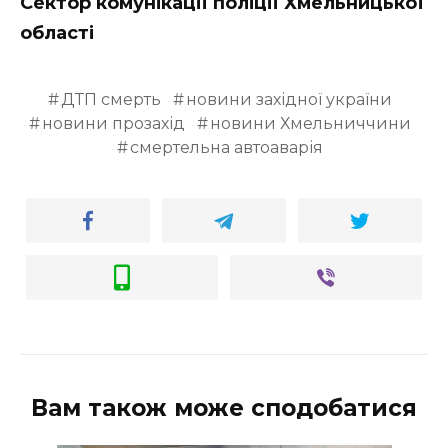
Сектор комунікації поліції Хмельницької
області
ДТП смерть
новини західної україни
новини прозахід
новини Хмельниччини
смертельна автоаварія
Вам також може сподобатися