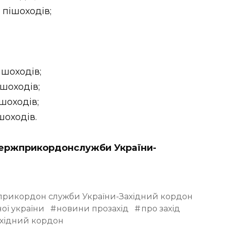
0 пішоходів;
ішоходів;
ішоходів;
ішоходів;
шоходів.
 Держприкордонслужби України-
жприкордон служби України-Західний кордон
ої україни
новини прозахід
про захід
ахідний кордон