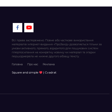
Всі права застережено. Повне або часткове використання
матеріалів інтернет-видання «ПроЗахід» дозволяється тільки за
умови активного, прямого, відкритого для пошукових систем
гіперпосилання на конкретну новину чи матеріал та згадки
першоджерела не нижче другого абзацу тексту.
Головна
Про нас
Реклама
Square and simple
| Cvadrat