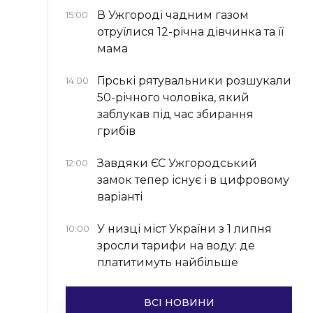
В Ужгороді чадним газом
15:00
отруїлися 12-річна дівчинка та її
мама
Гірські рятувальники розшукали
14:00
50-річного чоловіка, який
заблукав під час збирання
грибів
Завдяки ЄС Ужгородський
12:00
замок тепер існує і в цифровому
варіанті
У низці міст України з 1 липня
10:00
зросли тарифи на воду: де
платитимуть найбільше
ВСІ НОВИНИ