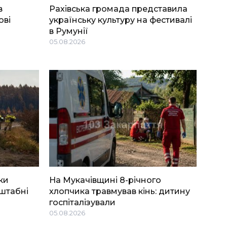
в
Рахівська громада представила
ові
українську культуру на фестивалі
в Румунії
05.08.2026
ки
На Мукачівщині 8-річного
штабні
хлопчика травмував кінь: дитину
госпіталізували
05.08.2026