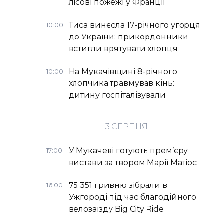
лісові пожежі у Франції
Тиса винесла 17-річного угорця
10:00
до України: прикордонники
встигли врятувати хлопця
На Мукачівщині 8-річного
10:00
хлопчика травмував кінь:
дитину госпіталізували
3 СЕРПНЯ
У Мукачеві готують прем’єру
17:00
вистави за твором Марії Матіос
75 351 гривню зібрали в
16:00
Ужгороді під час благодійного
велозаїзду Big Сity Ride