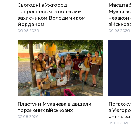
Сьогодні в Ужгороді
Масштабн
попрощалися із полеглим
Мукачівс
захисником Володимиром
незаконн
Йорданом
військов
06.08.2026
06.08.2026
Пластуни Мукачева відвідали
Погрожу
поранених військових
в Ужгоро
05.08.2026
чоловіка
05.08.2026