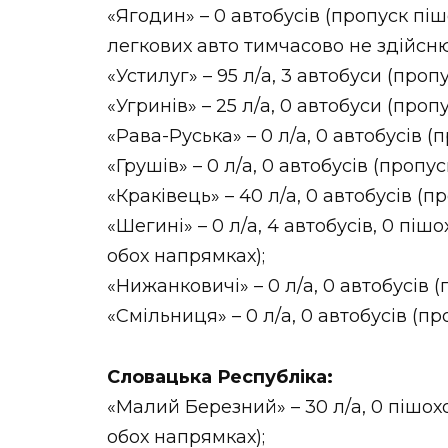
«Ягодин» – 0 автобусів (пропуск пі
легкових авто тимчасово не здійсню
«Устилуг» – 95 л/а, 3 автобуси (проп
«Угринів» – 25 л/а, 0 автобуси (проп
«Рава-Руська» – 0 л/а, 0 автобусів (
«Грушів» – 0 л/а, 0 автобусів (пропу
«Краківець» – 40 л/а, 0 автобусів (п
«Шегині» – 0 л/а, 4 автобусів, 0 пі
обох напрямках);
«Нижанковичі» – 0 л/а, 0 автобусів 
«Смільниця» – 0 л/а, 0 автобусів (п
Словацька Республіка:
«Малий Березний» – 30 л/а, 0 пішох
обох напрямках);