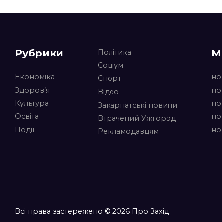
Рубрики
М
Політика
Соціум
Економіка
но
Спорт
Здоров’я
но
Відео
Культура
но
Закарпатські новини
Освіта
но
Втрачений Ужгород
Події
но
Рекламодавцям
Всі права застережено © 2026 Про Захід