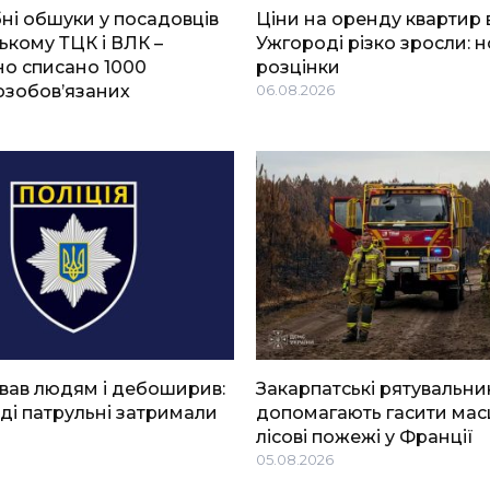
і обшуки у посадовців
Ціни на оренду квартир 
ькому ТЦК і ВЛК –
Ужгороді різко зросли: н
о списано 1000
розцінки
озобов’язаних
06.08.2026
вав людям і дебоширив:
Закарпатські рятувальни
ді патрульні затримали
допомагають гасити мас
лісові пожежі у Франції
05.08.2026