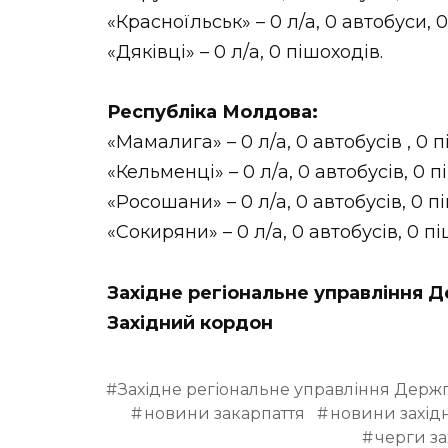
«Красноїльськ» – 0 л/а, 0 автобуси, 
«Дяківці» – 0 л/а, 0 пішоходів.
Республіка Молдова:
«Мамалига» – 0 л/а, 0 автобусів , 0 п
«Кельменці» – 0 л/а, 0 автобусів, 0 п
«Росошани» – 0 л/а, 0 автобусів, 0 п
«Сокиряни» – 0 л/а, 0 автобусів, 0 пі
Західне регіональне управління
Західний кордон
Західне регіональне управління Дер
новини закарпаття
новини західн
черги з