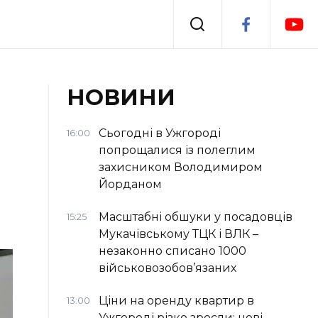
Події
НОВИНИ
я
Втрачений Ужгород
Сьогодні в Ужгороді
16:00
попрощалися із полеглим
захисником Володимиром
Йорданом
Масштабні обшуки у посадовців
15:25
Мукачівському ТЦК і ВЛК –
незаконно списано 1000
військовозобов’язаних
Ціни на оренду квартир в
13:00
Ужгороді різко зросли: нові