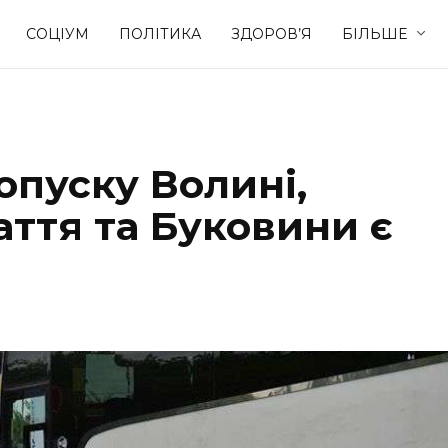
СОЦІУМ
ПОЛІТИКА
ЗДОРОВ’Я
БІЛЬШЕ
Культура
Освіта
опуску Волині,
Спорт
Стиль житт
ття та Буковини є