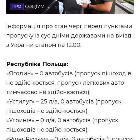
СОЦІУМ
Стиль життя
Втрачений Ужгород
Інформація про стан черг перед пунктами
пропуску із сусідніми державами на виїзд
Втрачений Ужгород (відеоверсія)
з України станом на 12.00:
Республіка Польща:
ЗАКАРПАТСЬКІ НОВИНИ
«Ягодин» – 0 автобусів (пропуск пішоходів
не здійснюється; пропуск легкових авто
тимчасово не здійснюється);
НОВИНИ ЗАХІДНОЇ УКРАЇНИ
«Устилуг» – 25 л/а, 0 автобусів (пропуск
пішоходів не здійснюється);
ФОТО
«Угринів» – 0 л/а, 0 автобусів (пропуск
пішоходів не здійснюється);
«Рава-Руська» – 0 л/а, 0 автобусів (пропуск