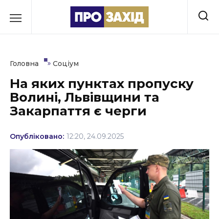
Перейти
до
РУБРИКИ
вмісту
Економіка
»
Головна
Соціум
Здоров’я
На яких пунктах пропуску
Волині, Львівщини та
Культура
Закарпаття є черги
Освіта
Опубліковано:
12:20, 24.09.2025
Події
Політика
Соціум
Спорт