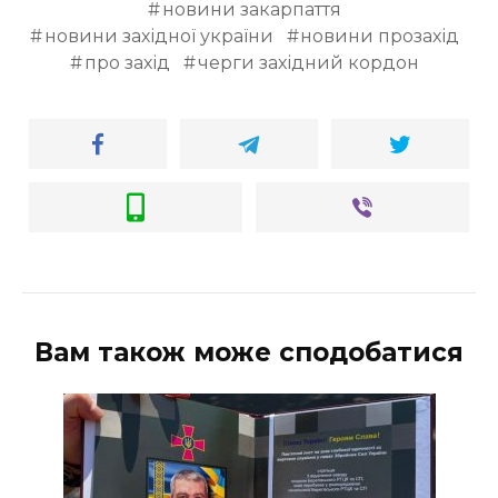
новини закарпаття
новини західної україни
новини прозахід
про захід
черги західний кордон
Вам також може сподобатися