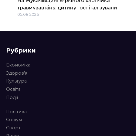
На Мукачівщині 8-річного хлопчика
травмував кінь: дитину госпіталізували
05.08.2026
Рубрики
Економіка
Здоров’я
Культура
Освіта
Події
Політика
Соціум
Спорт
Відео