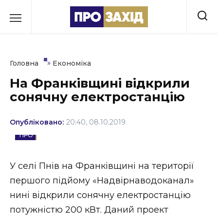
Перейти
до
РУБРИКИ
вмісту
Економіка
»
Головна
Економіка
Здоров’я
На Франківщині відкрили
сонячну електростанцію
Культура
Освіта
Опубліковано:
20:40, 08.10.2019
ЕКОНОМІКА
Події
Політика
У селі Пнів на Франківщині на території
першого підйому «Надвірнаводоканал»
Соціум
нині відкрили сонячну електростанцію
Спорт
потужністю 200 кВт. Даний проект