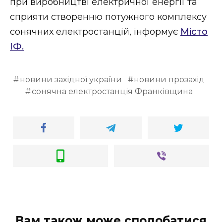
при виробництві електричної енергії та
ВІДЕО
сприяти створенню потужного комплексу
сонячних електростанцій, інформує
Місто
ІФ.
новини західної україни
новини прозахід
сонячна електростанція Франківщина
Вам також може сподобатися