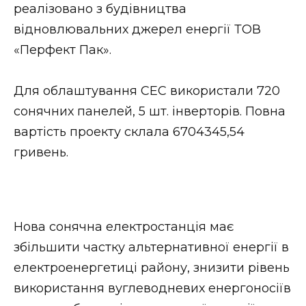
реалізовано з будівництва
Стиль життя
відновлювальних джерел енергії ТОВ
Втрачений Ужгород
«Перфект Пак».
Втрачений Ужгород (відеоверсія)
Для облаштування СЕС використали 720
сонячних панелей, 5 шт. інверторів. Повна
вартість проекту склала 6704345,54
ЗАКАРПАТСЬКІ НОВИНИ
гривень.
НОВИНИ ЗАХІДНОЇ УКРАЇНИ
Нова сонячна електростанція має
збільшити частку альтернативної енергії в
ФОТО
електроенергетиці району, знизити рівень
використання вуглеводневих енергоносіїв