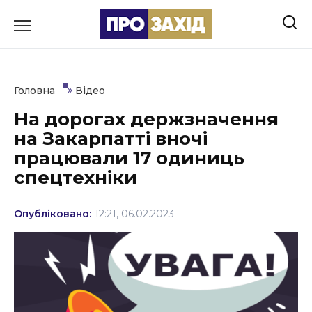
Перейти
до
РУБРИКИ
вмісту
Економіка
»
Головна
Відео
Здоров’я
На дорогах держзначення
на Закарпатті вночі
Культура
працювали 17 одиниць
Освіта
спецтехніки
Події
Опубліковано:
12:21, 06.02.2023
Політика
Соціум
Спорт