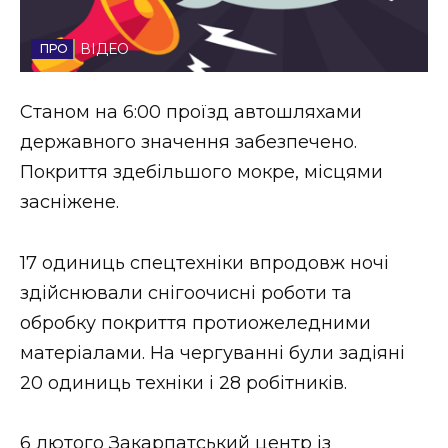
Стиль життя
ВІДЕО
Втрачений Ужгород
Станом на 6:00 проїзд автошляхами
Втрачений Ужгород (відеоверсія)
державного значення забезпечено.
Покриття здебільшого мокре, місцями
засніжене.
ЗАКАРПАТСЬКІ НОВИНИ
17 одиниць спецтехніки впродовж ночі
здійснювали снігоочисні роботи та
НОВИНИ ЗАХІДНОЇ УКРАЇНИ
обробку покриття протиожеледними
матеріалами. На чергуванні були задіяні
ФОТО
20 одиниць техніки і 28 робітників.
6 лютого Закарпатський центр із