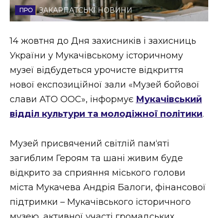
ЗАКАРПАТСЬКІ НОВИНИ
Стиль життя
Втрачений Ужгород
14 жовтня до Дня захисників і захисниць
України у Мукачівському історичному
Втрачений Ужгород (відеоверсія)
музеї відбудеться урочисте відкриття
нової експозиційної зали «Музей бойової
слави АТО ООС», інформує
Мукачівський
ЗАКАРПАТСЬКІ НОВИНИ
відділ культури та молодіжної політики
.
Музей присвячений світлій пам‘яті
НОВИНИ ЗАХІДНОЇ УКРАЇНИ
загиблим Героям та шані живим буде
відкрито за сприяння міського голови
ФОТО
міста Мукачева Андрія Балоги, фінансової
підтримки – Мукачівського історичного
музею, активної участі громадських