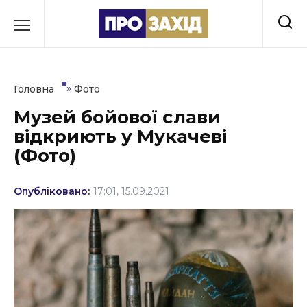
Перейти
до
РУБРИКИ
вмісту
Економіка
»
Головна
Фото
Здоров’я
Музей бойової слави
відкриють у Мукачеві
Культура
(Фото)
Освіта
Опубліковано:
17:01, 15.09.2021
Події
Політика
Соціум
Спорт