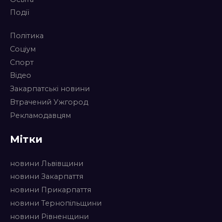
Події
Політика
Соціум
Спорт
Відео
Закарпатські новини
Втрачений Ужгород
Рекламодавцям
Мітки
новини Львівщини
новини Закарпаття
новини Прикарпаття
новини Тернопільщини
новини Рівненщини