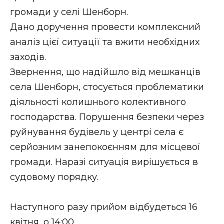
громади у селі Шенборн.
Стиль життя
Дано доручення провести комплексний
Втрачений Ужгород
аналіз цієї ситуації та вжити необхідних
заходів.
Втрачений Ужгород (відеоверсія)
Звернення, що надійшло від мешканців
села Шенборн, стосується проблематики
діяльності колишнього колективного
ЗАКАРПАТСЬКІ НОВИНИ
господарства. Порушення безпеки через
руйнування будівель у центрі села є
серйозним занепокоєнням для місцевої
НОВИНИ ЗАХІДНОЇ УКРАЇНИ
громади. Наразі ситуація вирішується в
судовому порядку.
ФОТО
Наступного разу прийом відбудеться 16
квітня, о 14:00.