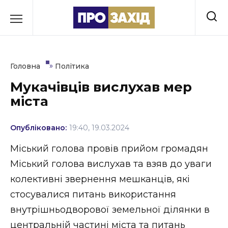
Перейти
до
РУБРИКИ
вмісту
Економіка
»
Головна
Політика
Здоров’я
Мукачівців вислухав мер
міста
Культура
Освіта
Опубліковано:
19:40, 19.03.2024
Події
Міський голова провів прийом громадян
Міський голова вислухав та взяв до уваги
Політика
колективні звернення мешканців, які
Соціум
стосувалися питань використання
внутрішньодворової земельної ділянки в
Спорт
центральній частині міста та питань