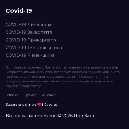
Covid-19
COVID-19 Львівщина
COVID-19 Закарпаття
COVID-19 Прикарпаття
COVID-19 Тернопільщина
COVID-19 Рівненщина
Всі права застережено. Повне або часткове використання матеріалів
інтернет-видання «ПроЗахід» дозволяється тільки за умови активного,
прямого, відкритого для пошукових систем гіперпосилання на
конкретну новину чи матеріал та згадки першоджерела не нижче
другого абзацу тексту.
Головна
Про нас
Реклама
Square and simple
| Cvadrat
Всі права застережено © 2026 Про Захід