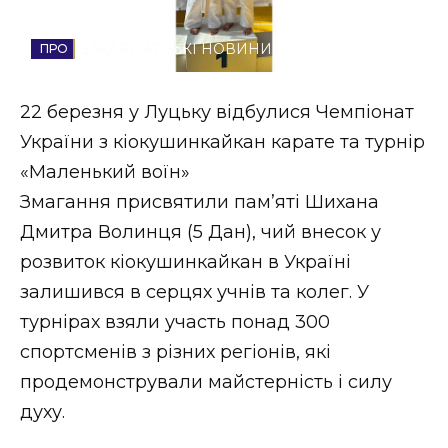
Стиль життя
ЗАКАРПАТСЬКІ НОВИНИ
Втрачений Ужгород
22 березня у Луцьку відбулися Чемпіонат
Втрачений Ужгород (відеоверсія)
України з кіокушинкайкан карате та турнір
«Маленький воїн»
Змагання присвятили пам’яті Шихана
ЗАКАРПАТСЬКІ НОВИНИ
Дмитра Волинця (5 Дан), чий внесок у
розвиток кіокушинкайкан в Україні
залишився в серцях учнів та колег. У
НОВИНИ ЗАХІДНОЇ УКРАЇНИ
турнірах взяли участь понад 300
спортсменів з різних регіонів, які
ФОТО
продемонстрували майстерність і силу
духу.