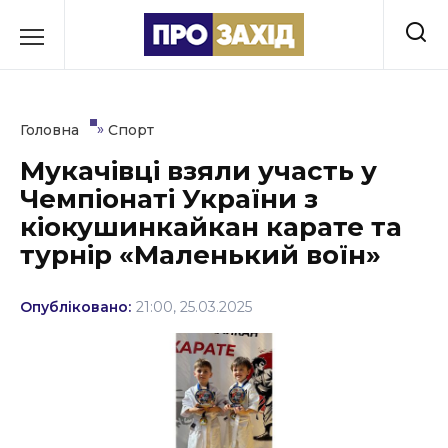
Перейти
до
РУБРИКИ
вмісту
Економіка
»
Головна
Спорт
Здоров’я
Мукачівці взяли участь у
Чемпіонаті України з
Культура
кіокушинкайкан карате та
Освіта
турнір «Маленький воїн»
Події
Опубліковано:
21:00, 25.03.2025
Політика
Соціум
Спорт