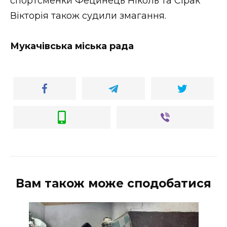
спортсменки Фецинець Ніколь та Сірак
Вікторія також судили змагання.
Мукачівська міська рада
Вам також може сподобатися