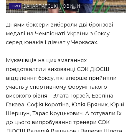
ЗАКАРПАТСЬКІ НОВИНИ
Стиль життя
Втрачений Ужгород
Днями боксери вибороли дві бронзові
медалі на Чемпіонаті України з боксу
Втрачений Ужгород (відеоверсія)
серед юнаків і дівчат у Черкасах.
Мукачівців на цих змаганнях
ЗАКАРПАТСЬКІ НОВИНИ
представляли вихованці СОК ДЮСШ
відділення боксу, які вперше прийняли
участь у спортивному форумі такого
НОВИНИ ЗАХІДНОЇ УКРАЇНИ
високого рівня – Злата Горзей, Евеліна
Гакава, Софія Коротіна, Юлія Бряник, Юрій
ФОТО
Шершун, Тарас Круцькович. А готували їх
до цього випробування тренери СОК
ДЮСШ Валерій Вишньов і Валерія Шпота.