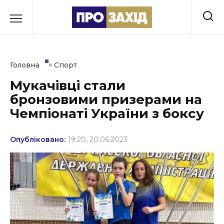
Перейти
до
РУБРИКИ
вмісту
Економіка
»
Головна
Спорт
Здоров’я
Мукачівці стали
бронзовими призерами на
Культура
Чемпіонаті України з боксу
Освіта
Опубліковано:
19:20, 20.06.2023
Події
Політика
Соціум
Спорт