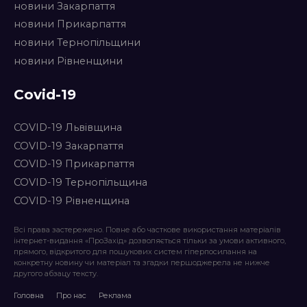
новини Закарпаття
новини Прикарпаття
новини Тернопільщини
новини Рівненщини
Covid-19
COVID-19 Львівщина
COVID-19 Закарпаття
COVID-19 Прикарпаття
COVID-19 Тернопільщина
COVID-19 Рівненщина
Всі права застережено. Повне або часткове використання матеріалів
інтернет-видання «ПроЗахід» дозволяється тільки за умови активного,
прямого, відкритого для пошукових систем гіперпосилання на
конкретну новину чи матеріал та згадки першоджерела не нижче
другого абзацу тексту.
Головна
Про нас
Реклама