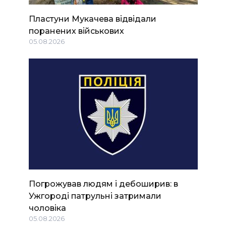
Пластуни Мукачева відвідали
поранених військових
05.08.2026
Погрожував людям і дебоширив: в
Ужгороді патрульні затримали
чоловіка
05.08.2026