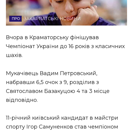
Стиль життя
ЗАКАРПАТСЬКІ НОВИНИ
Втрачений Ужгород
Втрачений Ужгород (відеоверсія)
Вчора в Краматорську фінішував
Чемпіонат України до 16 років з класичних
шахів.
ЗАКАРПАТСЬКІ НОВИНИ
Мукачівець Вадим Петровський,
набравши 6,5 очок з 9, розділив з
НОВИНИ ЗАХІДНОЇ УКРАЇНИ
Святославом Базакуцою 4 та 3 місце
відповідно.
ФОТО
11-річний київський кандидат в майстри
спорту Ігор Самуненков став чемпіоном