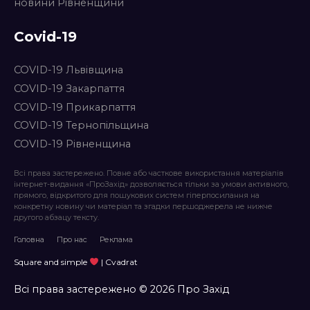
новини Рівненщини
Covid-19
COVID-19 Львівщина
COVID-19 Закарпаття
COVID-19 Прикарпаття
COVID-19 Тернопільщина
COVID-19 Рівненщина
Всі права застережено. Повне або часткове використання матеріалів
інтернет-видання «ПроЗахід» дозволяється тільки за умови активного,
прямого, відкритого для пошукових систем гіперпосилання на
конкретну новину чи матеріал та згадки першоджерела не нижче
другого абзацу тексту.
Головна
Про нас
Реклама
Square and simple
| Cvadrat
Всі права застережено © 2026 Про Захід