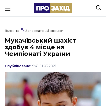
Перейти
до
РУБРИКИ
вмісту
Економіка
»
Головна
Закарпатські новини
Здоров’я
Мукачівський шахіст
здобув 4 місце на
Культура
Чемпіонаті України
Освіта
Опубліковано:
9:41, 11.03.2021
Події
Політика
Соціум
Спорт