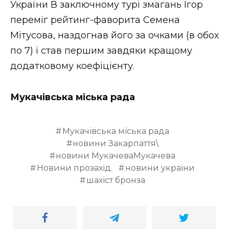
України В заключному турі змагань Ігор
ВІДЕО
переміг рейтинг-фаворита Семена
Мітусова, наздогнав його за очками (в обох
по 7) і став першим завдяки кращому
додатковому коефіцієнту.
Мукачівська міська рада
Мукачівська міська рада
новини Закарпаття\
новини МукачеваМукачева
Новини прозахід.
новини україни
шахіст бронза