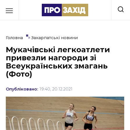
Перейти
до
РУБРИКИ
вмісту
Економіка
»
Головна
Закарпатські новини
Здоров’я
Мукачівські легкоатлети
привезли нагороди зі
Культура
Всеукраїнських змагань
Освіта
(Фото)
Події
Опубліковано:
19:40, 20.12.2021
Політика
Соціум
Спорт