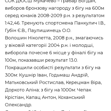
СОК ДЮСШ Мукачево – Грабар Богдан,
виборов бронзову нагороду з бігу на 600м
серед юнаків 2008-2009 р.н. з результатом
1:42,46. Тренують спортсмена Панкулич І.В.,
Губін Є.В., Паулишинець О.О.
Волошин Ніколетта, 2008 р.н., змагаючись
у віковій категорії 2004 р.н. і молодші,
виборола почесне 6 місце у фіналі бігу на
100м, показавши результат 13.0.
Покращили особисті результати з бігу на
300м: Кушнір Іван, Годьмаш Андрій,
Матьковський Ростислав, Керецман Віра,
Доркото Аліна; з бігу на 1000м: Чепак
Крістіан, Капац Антон, Коханський
Олександр.