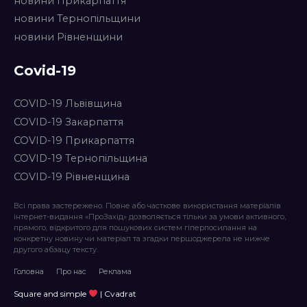
новини Прикарпаття
новини Тернопільщини
новини Рівненщини
Covid-19
COVID-19 Львівщина
COVID-19 Закарпаття
COVID-19 Прикарпаття
COVID-19 Тернопільщина
COVID-19 Рівненщина
Всі права застережено. Повне або часткове використання матеріалів
інтернет-видання «ПроЗахід» дозволяється тільки за умови активного,
прямого, відкритого для пошукових систем гіперпосилання на
конкретну новину чи матеріал та згадки першоджерела не нижче
другого абзацу тексту.
Головна
Про нас
Реклама
Square and simple
| Cvadrat