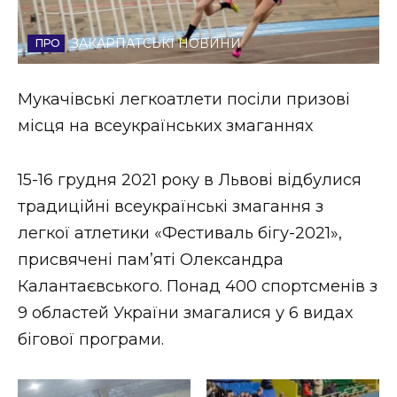
Стиль життя
ЗАКАРПАТСЬКІ НОВИНИ
Втрачений Ужгород
Мукачівські легкоатлети посіли призові
Втрачений Ужгород (відеоверсія)
місця на всеукраїнських змаганнях
15-16 грудня 2021 року в Львові відбулися
ЗАКАРПАТСЬКІ НОВИНИ
традиційні всеукраїнські змагання з
легкої атлетики «Фестиваль бігу-2021»,
присвячені пам’яті Олександра
НОВИНИ ЗАХІДНОЇ УКРАЇНИ
Калантаєвського. Понад 400 спортсменів з
9 областей України змагалися у 6 видах
ФОТО
бігової програми.