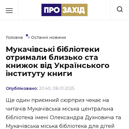
Перейти
до
РУБРИКИ
вмісту
Економіка
»
Головна
Останні новини
Здоров’я
Мукачівські бібліотеки
отримали близько ста
Культура
книжок від Українського
Освіта
інституту книги
Події
Опубліковано:
20:40, 08.01.2025
Політика
Ще один приємний сюрприз чекає на
читачів Мукачівська міська центральна
Соціум
бібліотека імені Олександра Духновича та
Спорт
Мукачівська міська бібліотека для дітей