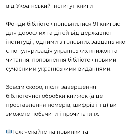
від Український інститут книги
Стиль життя
Втрачений Ужгород
Фонди бібліотек поповнилися 91 книгою
для дорослих та дітей від державної
Втрачений Ужгород (відеоверсія)
інституції, одними з головних завдань якої
є популяризація українських книжок та
читання, поповнення бібліотек новими
ЗАКАРПАТСЬКІ НОВИНИ
сучасними українськими виданнями.
Зовсім скоро, після завершення
НОВИНИ ЗАХІДНОЇ УКРАЇНИ
бібліотечної обробки книжок (а це
проставлення номерів, шифрів і т.д) ви
ФОТО
зможете побачити і прочитати їх.
Тож чекайте на новинки та