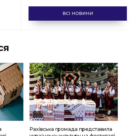
ВСІ НОВИНИ
ся
в
Рахівська громада представила
ові
українську культуру на фестивалі