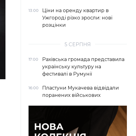
Ціни на оренду квартир в
13:00
Ужгороді різко зросли: нові
розцінки
5 СЕРПНЯ
Рахівська громада представила
17:00
українську культуру на
фестивалі в Румунії
Пластуни Мукачева відвідали
16:00
поранених військових