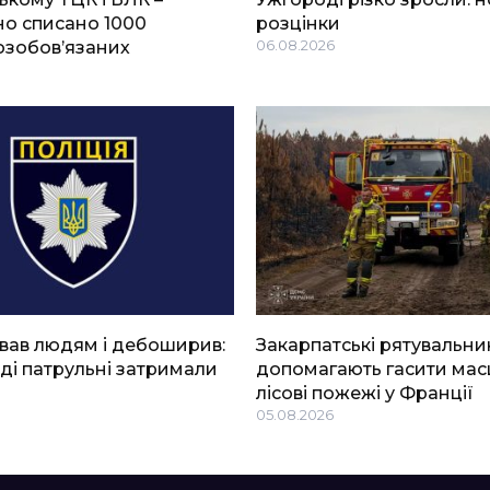
о списано 1000
розцінки
озобов’язаних
06.08.2026
вав людям і дебоширив:
Закарпатські рятувальни
ді патрульні затримали
допомагають гасити мас
лісові пожежі у Франції
05.08.2026