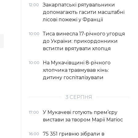
Закарпатські рятувальники
12:00
допомагають гасити масштабні
лісові пожежі у Франції
Тиса винесла 17-річного угорця
10:00
до України: прикордонники
встигли врятувати хлопця
На Мукачівщині 8-річного
10:00
хлопчика травмував кінь:
дитину госпіталізували
3 СЕРПНЯ
У Мукачеві готують прем’єру
17:00
вистави за твором Марії Матіос
75 351 гривню зібрали в
16:00