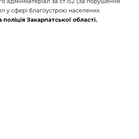
о адмінматеріал за ст.152 (За порушення
ил у сфері благоустрою населених
 поліція Закарпатської області.