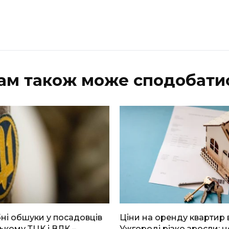
ам також може сподобати
і обшуки у посадовців
Ціни на оренду квартир 
ькому ТЦК і ВЛК –
Ужгороді різко зросли: н