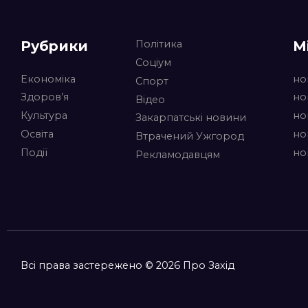
Рубрики
М
Політика
Соціум
Економіка
но
Спорт
Здоров’я
но
Відео
Культура
но
Закарпатські новини
Освіта
но
Втрачений Ужгород
Події
но
Рекламодавцям
Всі права застережено © 2026 Про Захід