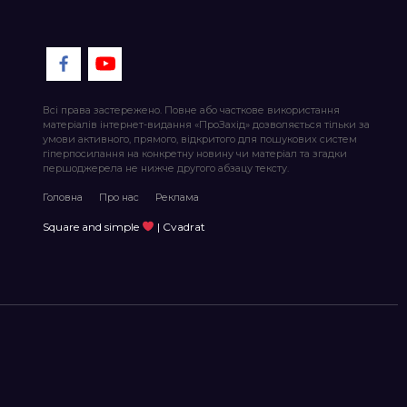
Всі права застережено. Повне або часткове використання
матеріалів інтернет-видання «ПроЗахід» дозволяється тільки за
умови активного, прямого, відкритого для пошукових систем
гіперпосилання на конкретну новину чи матеріал та згадки
першоджерела не нижче другого абзацу тексту.
Головна
Про нас
Реклама
Square and simple
| Cvadrat