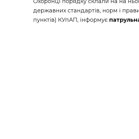
Охоронці порядку склали на на ньог
державних стандартів, норм і прав
пунктів) КУпАП, інформує
патрульна