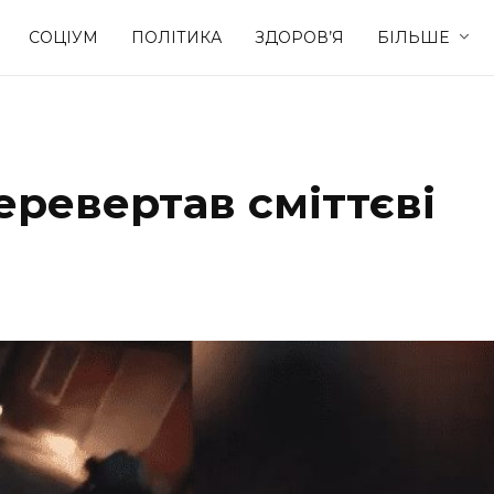
СОЦІУМ
ПОЛІТИКА
ЗДОРОВ’Я
БІЛЬШЕ
Культура
Освіта
еревертав сміттєві
Спорт
Стиль житт