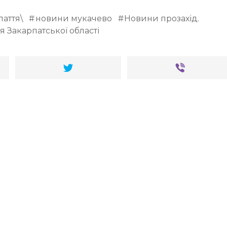
аття\
новини мукачево
Новини прозахід.
я Закарпатської області