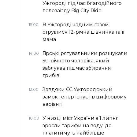
Ужгороді під час благодійного
велозаїзду Big Сity Ride
В Ужгороді чадним газом
15:00
отруїлися 12-річна дівчинка та її
мама
Гірські рятувальники розшукали
14:00
50-річного чоловіка, який
заблукав під час збирання
грибів
Завдяки ЄС Ужгородський
12:00
замок тепер існує і в цифровому
варіанті
У низці міст України з 1 липня
10:00
зросли тарифи на воду: де
платитимуть найбільше