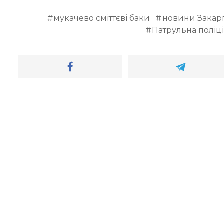
мукачево сміттєві баки
новини Закарп
Патрульна поліці