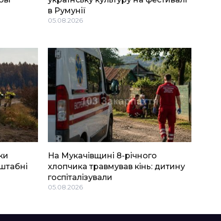
в Румунії
05.08.2026
ки
На Мукачівщині 8-річного
штабні
хлопчика травмував кінь: дитину
госпіталізували
05.08.2026