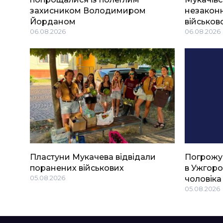
захисником Володимиром
незаконн
Йорданом
військов
06.08.2026
06.08.2026
Пластуни Мукачева відвідали
Погрожу
поранених військових
в Ужгоро
05.08.2026
чоловіка
05.08.2026