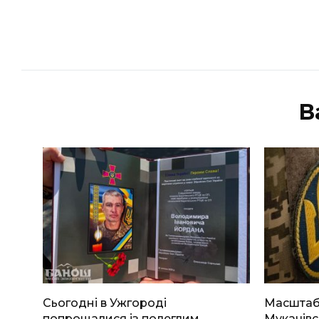
В
Сьогодні в Ужгороді
Масштабн
попрощалися із полеглим
Мукачівс