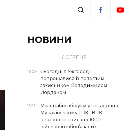
Події
НОВИНИ
я
Втрачений Ужгород
6 СЕРПНЯ
Сьогодні в Ужгороді
16:00
попрощалися із полеглим
захисником Володимиром
Йорданом
Масштабні обшуки у посадовців
15:25
Мукачівському ТЦК і ВЛК –
незаконно списано 1000
військовозобов’язаних