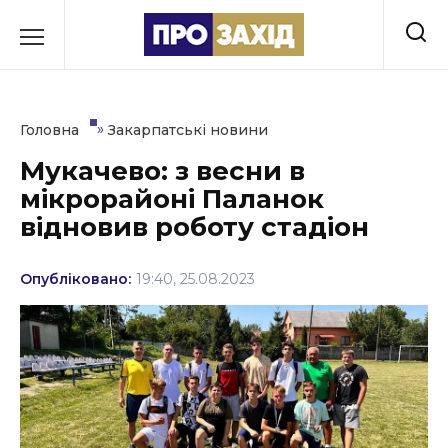
Перейти
до
РУБРИКИ
вмісту
Економіка
»
Головна
Закарпатські новини
Здоров’я
Мукачево: з весни в
мікрорайоні Паланок
Культура
відновив роботу стадіон
Освіта
Опубліковано:
19:40, 25.08.2023
Події
Політика
Соціум
Спорт