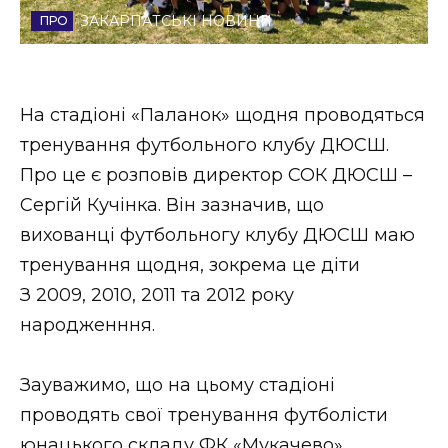
ЗАКАРПАТСЬКІ НОВИНИ
Стиль життя
Втрачений Ужгород
На стадіоні «Паланок» щодня проводяться
Втрачений Ужгород (відеоверсія)
тренування футбольного клубу ДЮСШ.
Про це є розповів директор СОК ДЮСШ –
Сергій Кучінка. Він зазначив, що
ЗАКАРПАТСЬКІ НОВИНИ
вихованці футбольногу клубу ДЮСШ маю
тренування щодня, зокрема це діти
З 2009, 2010, 2011 та 2012 року
НОВИНИ ЗАХІДНОЇ УКРАЇНИ
народженння.
ФОТО
Зауважимо, що на цьому стадіоні
проводять свої тренування футболісти
юнацького складу ФК «Мукачево».