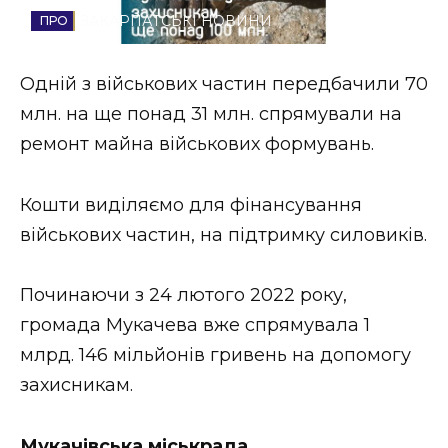
ЗАКАРПАТСЬКІ НОВИНИ
Стиль життя
Втрачений Ужгород
Одній з військових частин передбачили 70
млн. на ще понад 31 млн. спрямували на
Втрачений Ужгород (відеоверсія)
ремонт майна військових формувань.
Кошти виділяємо для фінансування
ЗАКАРПАТСЬКІ НОВИНИ
військових частин, на підтримку силовиків.
Починаючи з 24 лютого 2022 року,
НОВИНИ ЗАХІДНОЇ УКРАЇНИ
громада Мукачева вже спрямувала 1
млрд. 146 мільйонів гривень на допомогу
ФОТО
захисникам.
Мукачівська міськрада