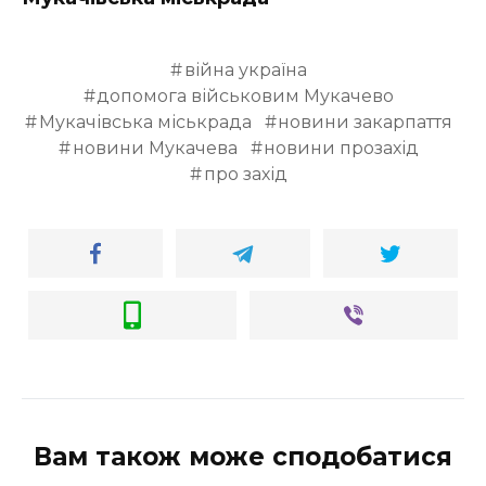
ВІДЕО
війна україна
допомога військовим Мукачево
Мукачівська міськрада
новини закарпаття
новини Мукачева
новини прозахід
про захід
Вам також може сподобатися