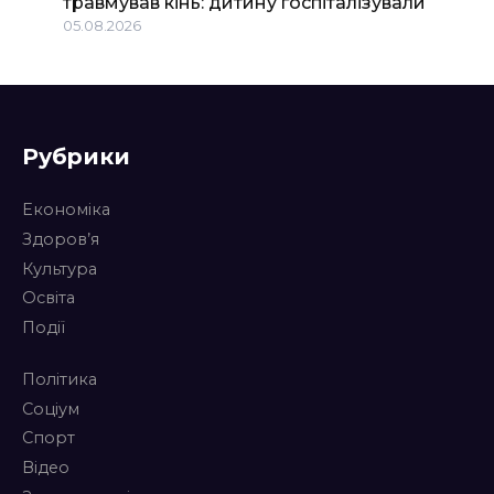
травмував кінь: дитину госпіталізували
05.08.2026
Рубрики
Економіка
Здоров’я
Культура
Освіта
Події
Політика
Соціум
Спорт
Відео