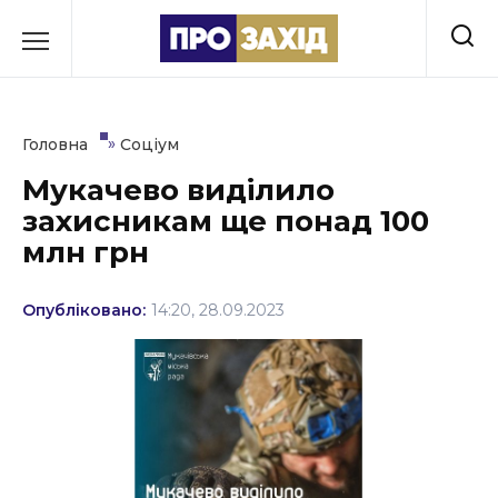
Перейти
до
РУБРИКИ
вмісту
Економіка
»
Головна
Соціум
Здоров’я
Мукачево виділило
захисникам ще понад 100
Культура
млн грн
Освіта
Опубліковано:
14:20, 28.09.2023
Події
Політика
Соціум
Спорт