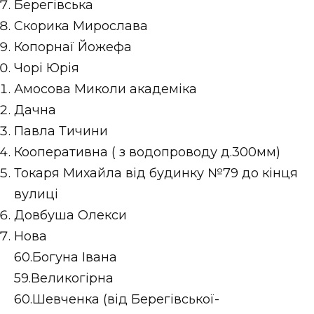
Берегівська
Скорика Мирослава
Копорнаї Йожефа
Чорі Юрія
Амосова Миколи академіка
Дачна
Павла Тичини
Кооперативна ( з водопроводу д.300мм)
Токаря Михайла від будинку №79 до кінця
вулиці
Довбуша Олекси
Нова
60.Богуна Івана
59.Великогірна
60.Шевченка (від Берегівської-