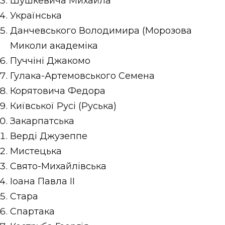
Шушкевича Михайла
ВІДЕО
Українська
Данчевського Володимира (Морозова
Миколи академіка
Пуччіні Джакомо
Гулака-Артемовського Семена
Корятовича Федора
Київської Русі (Руська)
Закарпатська
Верді Джузеппе
Мистецька
Свято-Михайлівська
Іоана Павла ІІ
Стара
Спартака