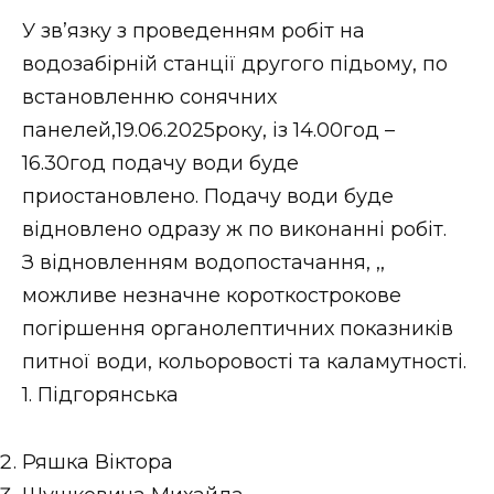
Стиль життя
У зв’язку з проведенням робіт на
водозабірній станції другого підьому, по
Втрачений Ужгород
встановленню сонячних
Втрачений Ужгород (відеоверсія)
панелей,19.06.2025року, із 14.00год –
16.30год подачу води буде
приостановлено. Подачу води буде
відновлено одразу ж по виконанні робіт.
ЗАКАРПАТСЬКІ НОВИНИ
З відновленням водопостачання, ,,
можливе незначне короткострокове
НОВИНИ ЗАХІДНОЇ УКРАЇНИ
погіршення органолептичних показників
питної води, кольоровості та каламутності.
1. Підгорянська
ФОТО
Ряшка Віктора