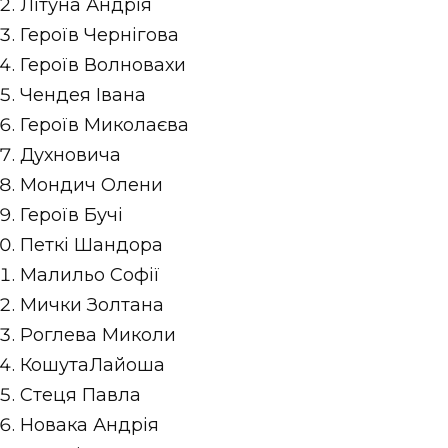
Літуна Андрія
Героїв Чернігова
Героїв Волновахи
Чендея Івана
Героїв Миколаєва
Духновича
Мондич Олени
Героїв Бучі
Петкі Шандора
Малильо Софії
Мички Золтана
Роглева Миколи
КошутаЛайоша
Стеця Павла
Новака Андрія