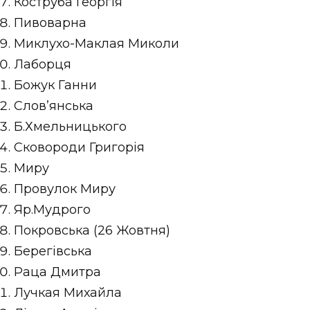
Коструба Георгія
Пивоварна
Миклухо-Маклая Миколи
Лаборця
Божук Ганни
Слов’янська
Б.Хмельницького
Сковороди Григорія
Миру
Провулок Миру
Яр.Мудрого
Покровська (26 Жовтня)
Берегівська
Раца Дмитра
Лучкая Михайла