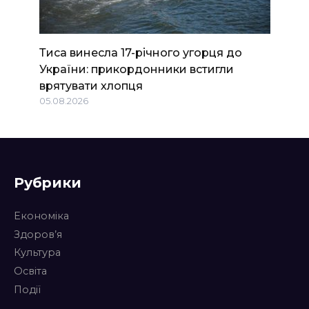
Тиса винесла 17-річного угорця до
України: прикордонники встигли
врятувати хлопця
05.08.2026
Рубрики
Економіка
Здоров’я
Культура
Освіта
Події