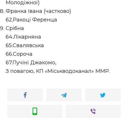
Молодіжної)
Франка Івана (частково)
62.Ракоці Ференца
Срібна
64.Лікарняна
65.Свалявська
66.Сороча
67.Пучіні Джакомо,
З повагою, КП «Міськводоканал» ММР.