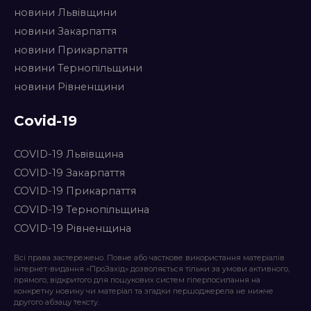
новини Львівщини
новини Закарпаття
новини Прикарпаття
новини Тернопільщини
новини Рівненщини
Covid-19
COVID-19 Львівщина
COVID-19 Закарпаття
COVID-19 Прикарпаття
COVID-19 Тернопільщина
COVID-19 Рівненщина
Всі права застережено. Повне або часткове використання матеріалів
інтернет-видання «ПроЗахід» дозволяється тільки за умови активного,
прямого, відкритого для пошукових систем гіперпосилання на
конкретну новину чи матеріал та згадки першоджерела не нижче
другого абзацу тексту.