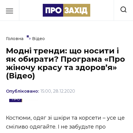
Перейти
до
РУБРИКИ
вмісту
Економіка
»
Головна
Відео
Здоров’я
Модні тренди: що носити і
як обирати? Програма «Про
Культура
жіночу красу та здоров’я»
Освіта
(Відео)
Події
Опубліковано:
15:00, 28.12.2020
Політика
ВІДЕО
Соціум
Костюми, одяг зі шкіри та корсети – усе це
Спорт
сміливо одягайте. І не забудьте про