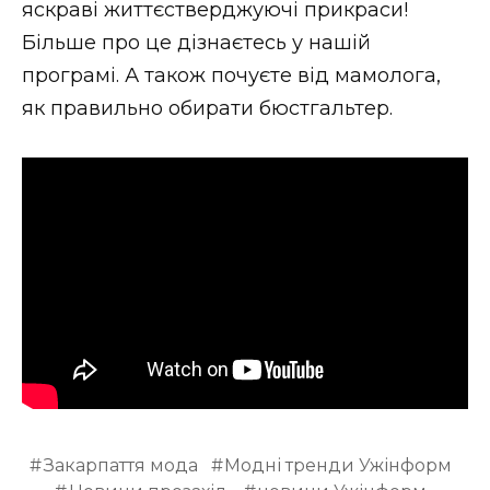
яскраві життєстверджуючі прикраси!
Стиль життя
Більше про це дізнаєтесь у нашій
програмі. А також почуєте від мамолога,
Втрачений Ужгород
як правильно обирати бюстгальтер.
Втрачений Ужгород (відеоверсія)
ЗАКАРПАТСЬКІ НОВИНИ
НОВИНИ ЗАХІДНОЇ УКРАЇНИ
ФОТО
Закарпаття мода
Модні тренди Ужінформ