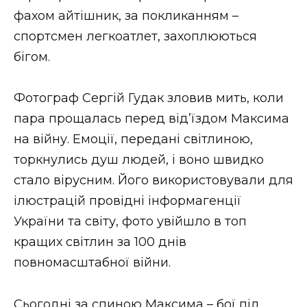
ВІДЕО
фахом айтішник, за покликанням –
спортсмен легкоатлет, захоплюються
бігом.
Фотограф Сергій Гудак зловив мить, коли
пара прощалась перед від’їздом Максима
на війну. Емоції, передані світлиною,
торкнулись душ людей, і воно швидко
стало вірусним. Його використовували для
ілюстрацій провідні інформагенції
України та світу, фото увійшло в топ
кращих світлин за 100 днів
повномасштабної війни.
Сьогодні за спиною Максима – бої під