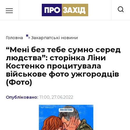
Перейти
до
РУБРИКИ
вмісту
Економіка
»
Головна
Закарпатські новини
Здоров’я
“Мені без тебе сумно серед
людства”: сторінка Ліни
Культура
Костенко процитувала
Освіта
військове фото ужгородців
(Фото)
Події
Політика
Опубліковано:
11:00, 27.06.2022
Соціум
Спорт