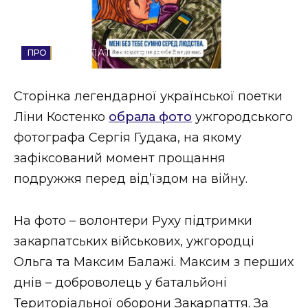
Стиль життя
Втрачений Ужгород
ЗАКАРПАТСЬКІ НОВИНИ
Втрачений Ужгород (відеоверсія)
Сторінка легендарної української поетки
Ліни Костенко
обрала фото
ужгородського
фотографа Сергія Гудака, на якому
ЗАКАРПАТСЬКІ НОВИНИ
зафіксований момент прощання
подружжя перед від’їздом на війну.
НОВИНИ ЗАХІДНОЇ УКРАЇНИ
На фото – волонтери Руху підтримки
закарпатських військових, ужгородці
ФОТО
Ольга та Максим Балажі. Максим з перших
днів – доброволець у батальйоні
Територіальної оборони Закарпаття. За