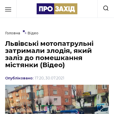
Перейти
до
РУБРИКИ
вмісту
Економіка
»
Головна
Відео
Здоров’я
Львівські мотопатрульні
затримали злодія, який
Культура
заліз до помешкання
Освіта
містянки (Відео)
Події
Опубліковано:
17:20, 30.07.2021
Політика
Соціум
Спорт