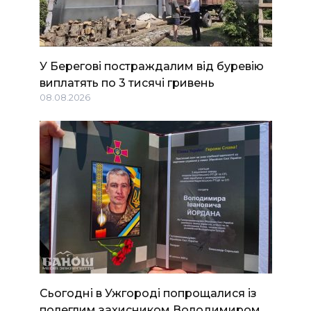
У Берегові постраждалим від буревію
виплатять по 3 тисячі гривень
08.08.2026
Сьогодні в Ужгороді попрощалися із
полеглим захисником Володимиром