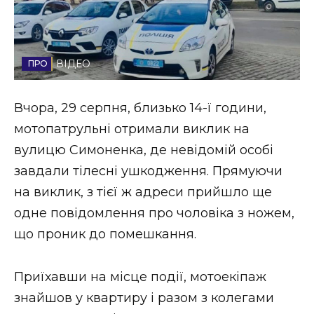
Стиль життя
Втрачений Ужгород
ВІДЕО
Втрачений Ужгород (відеоверсія)
Вчора, 29 серпня, близько 14-ї години,
мотопатрульні отримали виклик на
вулицю Симоненка, де невідомій особі
ЗАКАРПАТСЬКІ НОВИНИ
завдали тілесні ушкодження. Прямуючи
на виклик, з тієї ж адреси прийшло ще
НОВИНИ ЗАХІДНОЇ УКРАЇНИ
одне повідомлення про чоловіка з ножем,
що проник до помешкання.
ФОТО
Приїхавши на місце події, мотоекіпаж
знайшов у квартиру і разом з колегами