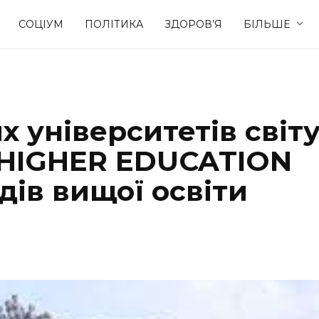
СОЦІУМ
ПОЛІТИКА
ЗДОРОВ’Я
БІЛЬШЕ
Культура
Освіта
 університетів світ
Спорт
Стиль житт
 HIGHER EDUCATION
дів вищої освіти