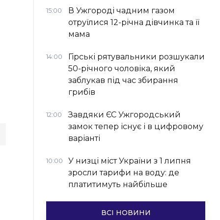
В Ужгороді чадним газом
15:00
отруїлися 12-річна дівчинка та її
мама
Гірські рятувальники розшукали
14:00
50-річного чоловіка, який
заблукав під час збирання
грибів
Завдяки ЄС Ужгородський
12:00
замок тепер існує і в цифровому
варіанті
У низці міст України з 1 липня
10:00
зросли тарифи на воду: де
платитимуть найбільше
ВСІ НОВИНИ