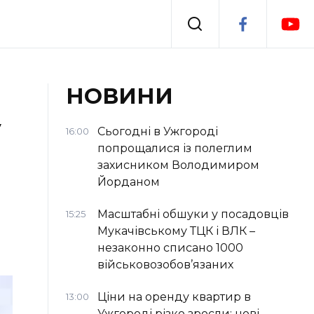
Події
НОВИНИ
у
я
Втрачений Ужгород
Сьогодні в Ужгороді
16:00
попрощалися із полеглим
захисником Володимиром
Йорданом
Масштабні обшуки у посадовців
15:25
Мукачівському ТЦК і ВЛК –
незаконно списано 1000
військовозобов’язаних
Ціни на оренду квартир в
13:00
Ужгороді різко зросли: нові