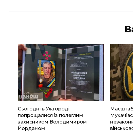
В
Сьогодні в Ужгороді
Масштабн
попрощалися із полеглим
Мукачівс
захисником Володимиром
незаконн
Йорданом
військов