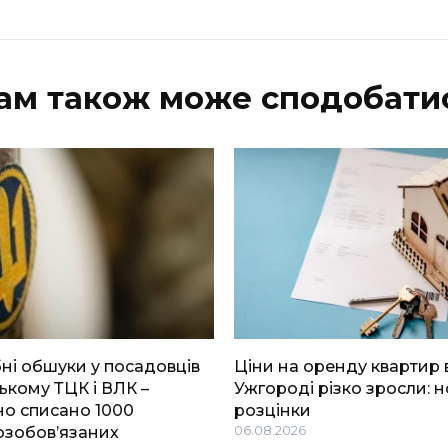
ам також може сподобати
і обшуки у посадовців
Ціни на оренду квартир 
ькому ТЦК і ВЛК –
Ужгороді різко зросли: н
о списано 1000
розцінки
озобов’язаних
06.08.2026