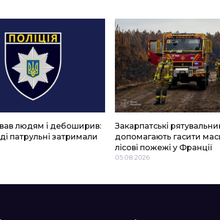
вав людям і дебоширив:
Закарпатські рятувальни
ді патрульні затримали
допомагають гасити мас
лісові пожежі у Франції
05.08.2026