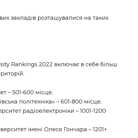
ових закладів розташувалися на таких
rsity Rankings 2022 включає в себе більш
ериторій.
т – 501-600 місце;
ська політехніка» – 601-800 місце;
рситет радіоелектроніки – 1001-1200
ерситет імені Олеся Гончара – 1201+