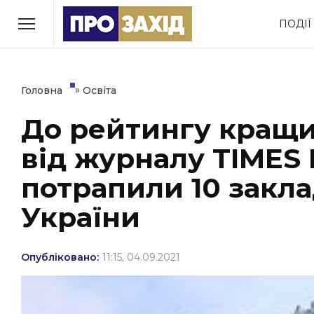
Перейти
ПОДІЇ
до
РУБРИКИ
вмісту
Економіка
Здоров’я
»
Головна
Освіта
До рейтингу кращих
Політика
Соціум
від журналу TIMES
Втрачений Ужгород
(відеоверсія)
потрапили 10 закла
України
ЗАКАРПАТСЬКІ НОВИНИ
Опубліковано:
11:15, 04.09.2021