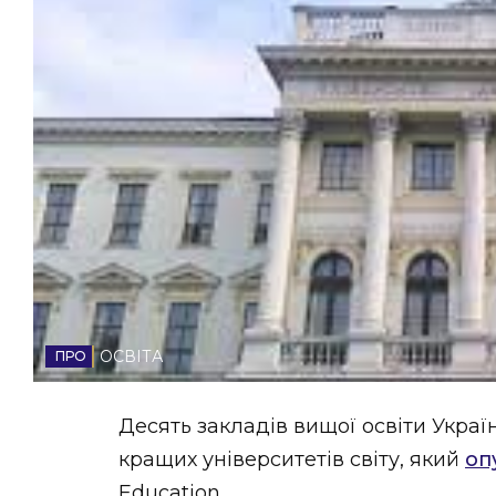
НОВИНИ ЗАХІДНОЇ УКРАЇНИ
ФОТО
ВІДЕО
ОСВІТА
Десять закладів вищої освіти Укра
кращих університетів світу, який
оп
Education.