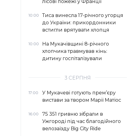
лісові пожежі у Франції
Тиса винесла 17-річного угорця
10:00
до України: прикордонники
встигли врятувати хлопця
На Мукачівщині 8-річного
10:00
хлопчика травмував кінь:
дитину госпіталізували
3 СЕРПНЯ
У Мукачеві готують прем’єру
17:00
вистави за твором Марії Матіос
75 351 гривню зібрали в
16:00
Ужгороді під час благодійного
велозаїзду Big Сity Ride