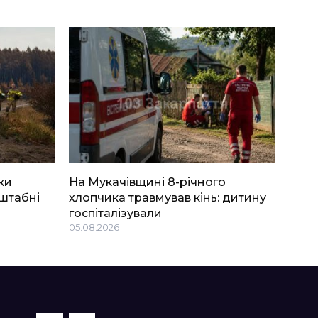
ки
На Мукачівщині 8-річного
штабні
хлопчика травмував кінь: дитину
госпіталізували
05.08.2026