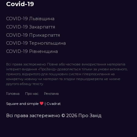
Covid-19
COVID-19 Львівщина
COVID-19 Закарпаття
COVID-19 Прикарпаття
COVID-19 Тернопільщина
COVID-19 Рівненщина
Всі права застережено. Повне або часткове використання матеріалів
інтернет-видання «ПроЗахід» дозволяється тільки за умови активного,
прямого, відкритого для пошукових систем гіперпосилання на
конкретну новину чи матеріал та згадки першоджерела не нижче
другого абзацу тексту.
Головна
Про нас
Реклама
Square and simple
| Cvadrat
Всі права застережено © 2026 Про Захід