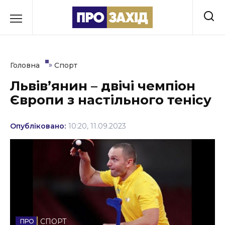
Перейти
до
РУБРИКИ
вмісту
Економіка
»
Головна
Спорт
Здоров’я
Львів’янин – двічі чемпіон
Європи з настільного тенісу
Культура
Освіта
Опубліковано:
10:20, 11.09.2023
Події
Політика
Соціум
Спорт
СПОРТ