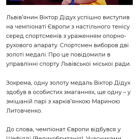
Стиль життя
Львів’янин Віктор Дідух успішно виступив
Втрачений Ужгород
на чемпіонаті Європи з настільного тенісу
Втрачений Ужгород (відеоверсія)
серед спортсменів з ураженням опорно-
рухового апарату. Спортсмен виборов дві
золоті медалі. Про це повідомили в
управлінні спорту Львівської міської ради.
ЗАКАРПАТСЬКІ НОВИНИ
Зокрема, одну золоту медаль Віктор Дідух
НОВИНИ ЗАХІДНОЇ УКРАЇНИ
здобув в особистих змаганнях, ще одну – у
змішаній парі з харків’янкою Мариною
Литовченко.
ФОТО
До слова, чемпіонат Європи відбувся у
Шефілді (Великобританія). Учасниками