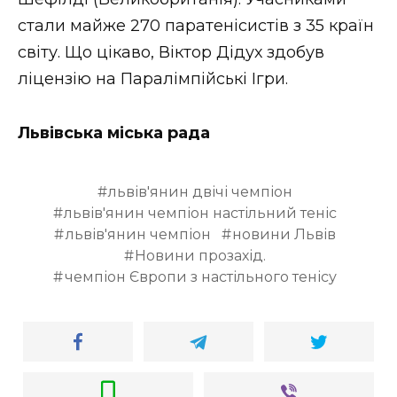
ВІДЕО
стали майже 270 паратенісистів з 35 країн
світу. Що цікаво, Віктор Дідух здобув
ліцензію на Паралімпійські Ігри.
Львівська міська рада
львів'янин двічі чемпіон
львів'янин чемпіон настільний теніс
львів'янин чемпіон
новини Львів
Новини прозахід.
чемпіон Європи з настільного тенісу