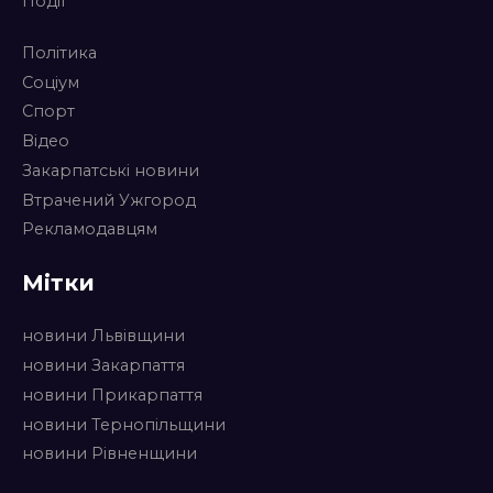
Події
Політика
Соціум
Спорт
Відео
Закарпатські новини
Втрачений Ужгород
Рекламодавцям
Мітки
новини Львівщини
новини Закарпаття
новини Прикарпаття
новини Тернопільщини
новини Рівненщини