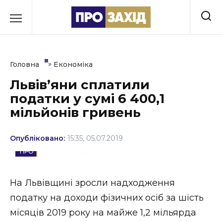
Перейти
до
РУБРИКИ
вмісту
Економіка
»
Головна
Економіка
Здоров’я
Львів’яни сплатили
податки у сумі 6 400,1
Культура
мільйонів гривень
Освіта
Опубліковано:
15:35, 05.07.2019
Події
ЕКОНОМІКА
Політика
На Львівщині зросли надходження
Соціум
податку на доходи фізичних осіб за шість
Спорт
місяців 2019 року на майже 1,2 мільярда