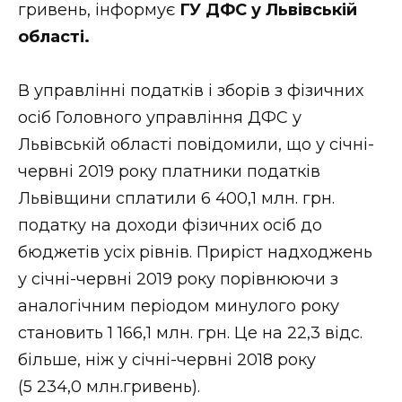
гривень, інформує
ГУ ДФС у Львівській
Стиль життя
області.
Втрачений Ужгород
В управлінні податків і зборів з фізичних
Втрачений Ужгород (відеоверсія)
осіб Головного управління ДФС у
Львівській області повідомили, що у січні-
червні 2019 року платники податків
ЗАКАРПАТСЬКІ НОВИНИ
Львівщини сплатили 6 400,1 млн. грн.
податку на доходи фізичних осіб до
бюджетів усіх рівнів. Приріст надходжень
НОВИНИ ЗАХІДНОЇ УКРАЇНИ
у січні-червні 2019 року порівнюючи з
аналогічним періодом минулого року
становить 1 166,1 млн. грн. Це на 22,3 відс.
ФОТО
більше, ніж у січні-червні 2018 року
(5 234,0 млн.гривень).