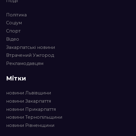
Події
Політика
Соціум
Спорт
Відео
Закарпатські новини
Втрачений Ужгород
Рекламодавцям
Мітки
новини Львівщини
новини Закарпаття
новини Прикарпаття
новини Тернопільщини
новини Рівненщини