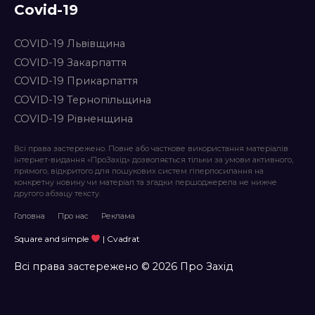
Covid-19
COVID-19 Львівщина
COVID-19 Закарпаття
COVID-19 Прикарпаття
COVID-19 Тернопільщина
COVID-19 Рівненщина
Всі права застережено. Повне або часткове використання матеріалів
інтернет-видання «ПроЗахід» дозволяється тільки за умови активного,
прямого, відкритого для пошукових систем гіперпосилання на
конкретну новину чи матеріал та згадки першоджерела не нижче
другого абзацу тексту.
Головна
Про нас
Реклама
Square and simple
| Cvadrat
Всі права застережено © 2026 Про Захід