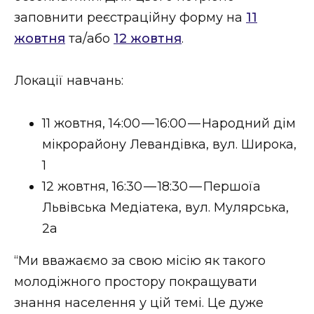
ВІДЕО
заповнити реєстраційну форму на
11
жовтня
та/​або
12 жовтня
.
Локації навчань:
11 жовтня, 14:00 — 16:00 — Народний дім
мікрорайону Левандівка, вул. Широка,
1
12 жовтня, 16:30 — 18:30 — Першоїа
Львівська Медіатека, вул. Мулярська,
2а
“Ми вважаємо за свою місію як такого
молодіжного простору покращувати
знання населення у цій темі. Це дуже