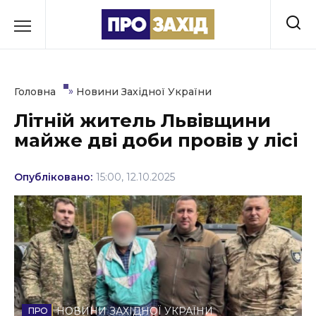
Перейти
до
РУБРИКИ
вмісту
Економіка
»
Головна
Новини Західної України
Здоров’я
Літній житель Львівщини
майже дві доби провів у лісі
Культура
Освіта
Опубліковано:
15:00, 12.10.2025
Події
Політика
Соціум
Спорт
НОВИНИ ЗАХІДНОЇ УКРАЇНИ