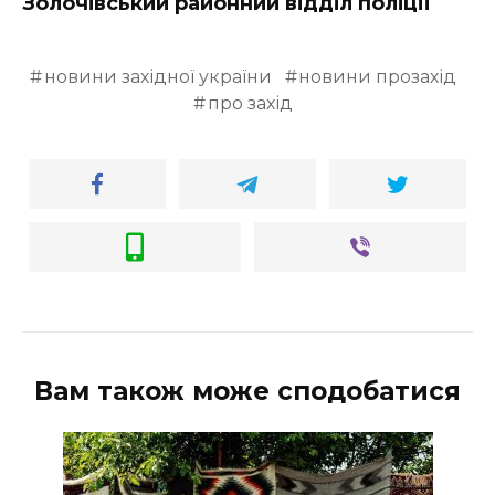
Золочівський районний відділ поліції
новини західної україни
новини прозахід
про захід
Вам також може сподобатися