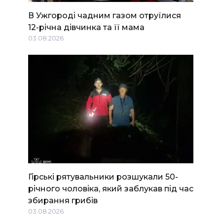
В Ужгороді чадним газом отруїлися
12-річна дівчинка та її мама
03.08.2026
Гірські рятувальники розшукали 50-
річного чоловіка, який заблукав під час
збирання грибів
03.08.2026