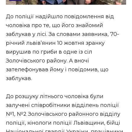
Стиль життя
До поліції надійшло повідомлення від
Втрачений Ужгород
чоловіка про те, що його знайомий
Втрачений Ужгород (відеоверсія)
заблукав у лісі. За словами заявника, 70-
річний львів’янин 10 жовтня зранку
вирушив по гриби в одне із сіл
Золочівського району. А вночі
ЗАКАРПАТСЬКІ НОВИНИ
зателефонував йому і повідомив, що
заблукав.
НОВИНИ ЗАХІДНОЇ УКРАЇНИ
До розшуку літнього чоловіка були
залучені співробітники відділень поліції
ФОТО
№1, №2 Золочівського районного відділу
поліції, кінологи поліції Львівщини, бійці
Національної гвардії України, працівники