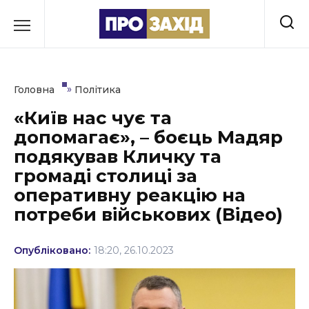
Перейти
до
РУБРИКИ
вмісту
Економіка
»
Головна
Політика
Здоров’я
«Київ нас чує та
допомагає», – боєць Мадяр
Культура
подякував Кличку та
Освіта
громаді столиці за
оперативну реакцію на
Події
потреби військових (Відео)
Політика
Опубліковано:
18:20, 26.10.2023
Соціум
Спорт