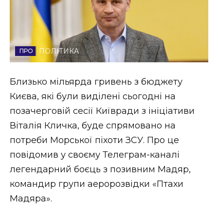
Стиль життя
Втрачений Ужгород
ПОЛІТИКА
Втрачений Ужгород (відеоверсія)
Близько мільярда гривень з бюджету
Києва, які були виділені сьогодні на
ЗАКАРПАТСЬКІ НОВИНИ
позачерговій сесії Київради з ініціативи
Віталія Кличка, буде спрямовано на
потреби Морської піхоти ЗСУ. Про це
НОВИНИ ЗАХІДНОЇ УКРАЇНИ
повідомив у своєму Телеграм-каналі
легендарний боєць з позивним Мадяр,
ФОТО
командир групи аеророзвідки «Птахи
Мадяра».