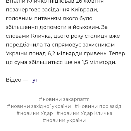
Віталій Кличко ініціював 26 жовтня
позачергове засідання Київради,
головним питанням якого було
збільшення допомоги військовим. За
словами Кличка, цього року столиця вже
передбачила та спрямовує захисникам
України понад 6,2 мільярди гривень. Тепер
ця сума збільшиться ще на 1,5 мільярди.
Відео —
тут
.
новини закарпаття
новини західної україни
Новини про захід
новини Удар
новини Удар Кличка
новини україни