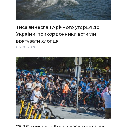
Тиса винесла 17-річного угорця до
України: прикордонники встигли
врятувати хлопця
05.08.2026
75 351 гривню зібрали в Ужгороді під