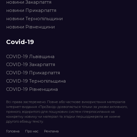
новини Закарпаття
новини Прикарпаття
новини Тернопільщини
новини Рівненщини
Covid-19
COVID-19 Львівщина
COVID-19 Закарпаття
COVID-19 Прикарпаття
COVID-19 Тернопільщина
COVID-19 Рівненщина
Всі права застережено. Повне або часткове використання матеріалів
інтернет-видання «ПроЗахід» дозволяється тільки за умови активного,
прямого, відкритого для пошукових систем гіперпосилання на
конкретну новину чи матеріал та згадки першоджерела не нижче
другого абзацу тексту.
Головна
Про нас
Реклама