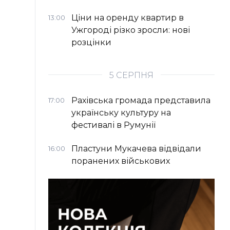
Ціни на оренду квартир в
13:00
Ужгороді різко зросли: нові
розцінки
5 СЕРПНЯ
Рахівська громада представила
17:00
українську культуру на
фестивалі в Румунії
Пластуни Мукачева відвідали
16:00
поранених військових