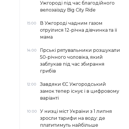
Ужгороді під час благодійного
велозаїзду Big Сity Ride
В Ужгороді чадним газом
15:00
отруїлися 12-річна дівчинка та її
мама
Гірські рятувальники розшукали
14:00
50-річного чоловіка, який
заблукав під час збирання
грибів
Завдяки ЄС Ужгородський
12:00
замок тепер існує і в цифровому
варіанті
У низці міст України з 1 липня
10:00
зросли тарифи на воду: де
платитимуть найбільше