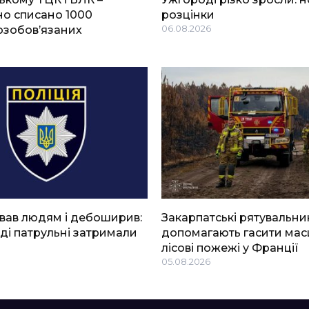
о списано 1000
розцінки
озобов’язаних
06.08.2026
вав людям і дебоширив:
Закарпатські рятувальни
ді патрульні затримали
допомагають гасити мас
лісові пожежі у Франції
05.08.2026