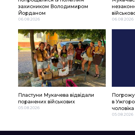
захисником Володимиром
незаконн
Йорданом
військов
06.08.2026
06.08.2026
Пластуни Мукачева відвідали
Погрожу
поранених військових
в Ужгоро
05.08.2026
чоловіка
05.08.2026