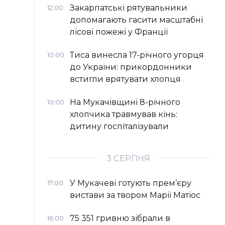
Закарпатські рятувальники
12:00
допомагають гасити масштабні
лісові пожежі у Франції
Тиса винесла 17-річного угорця
10:00
до України: прикордонники
встигли врятувати хлопця
На Мукачівщині 8-річного
10:00
хлопчика травмував кінь:
дитину госпіталізували
3 СЕРПНЯ
У Мукачеві готують прем’єру
17:00
вистави за твором Марії Матіос
75 351 гривню зібрали в
16:00