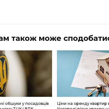
ам також може сподобати
і обшуки у посадовців
Ціни на оренду квартир 
ькому ТЦК і ВЛК –
Ужгороді різко зросли: н