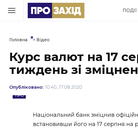
Перейти
ПОДІЇ
до
РУБРИКИ
вмісту
Економіка
Здоров’я
»
Головна
Відео
Курс валют на 17 с
Політика
Соціум
тиждень зі зміцнен
Втрачений Ужгород
(відеоверсія)
Опубліковано:
10:40, 17.08.2020
ВІДЕО
ЗАКАРПАТСЬКІ НОВИНИ
Національний банк зміцнив офіційни
встановивши його на 17 серпня на рі