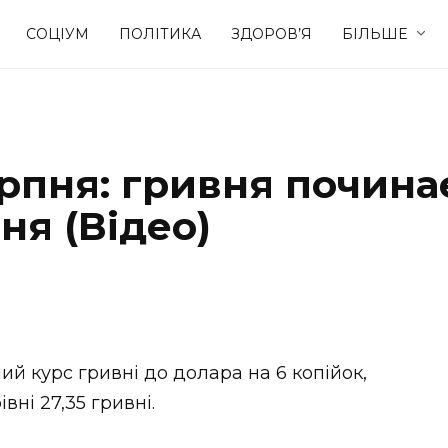
СОЦІУМ
ПОЛІТИКА
ЗДОРОВ’Я
БІЛЬШЕ
Культура
Освіта
ерпня: гривня почина
Спорт
Стиль житт
ня (Відео)
й курс гривні до долара на 6 копійок,
вні 27,35 гривні.