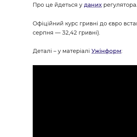
Про це йдеться у
даних
регулятора
НОВИНИ ЗАХІДНОЇ УКРАЇНИ
Офіційний курс гривні до євро встан
серпня — 32,42 гривні).
ФОТО
Деталі – у матеріалі
Ужінформ
:
ВІДЕО