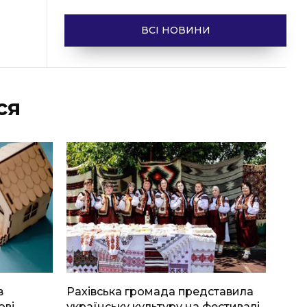
ВСІ НОВИНИ
ся
в
Рахівська громада представила
ові
українську культуру на фестивалі