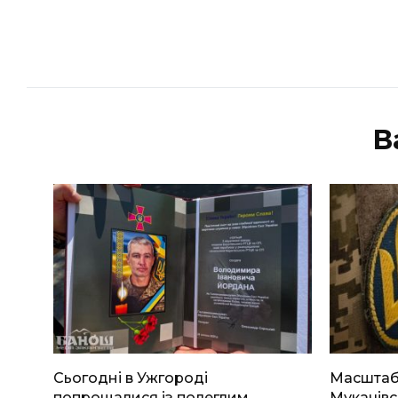
В
Сьогодні в Ужгороді
Масштабн
попрощалися із полеглим
Мукачівс