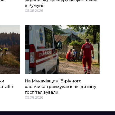
в Румунії
05.08.2026
ки
На Мукачівщині 8-річного
штабні
хлопчика травмував кінь: дитину
госпіталізували
05.08.2026