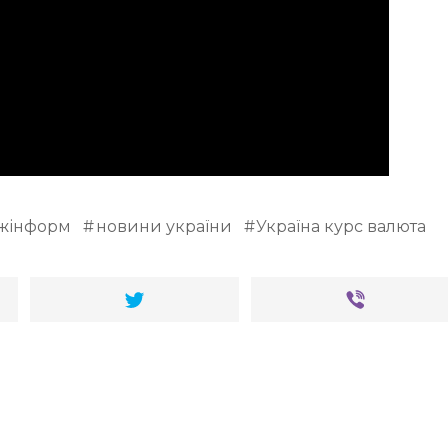
жінформ
новини україни
Україна курс валюта