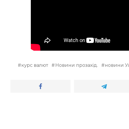
курс валют
Новини прозахід.
новини У