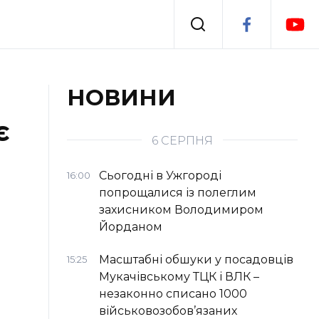
Події
НОВИНИ
є
я
Втрачений Ужгород
6 СЕРПНЯ
Сьогодні в Ужгороді
16:00
попрощалися із полеглим
захисником Володимиром
Йорданом
Масштабні обшуки у посадовців
15:25
Мукачівському ТЦК і ВЛК –
незаконно списано 1000
військовозобов’язаних