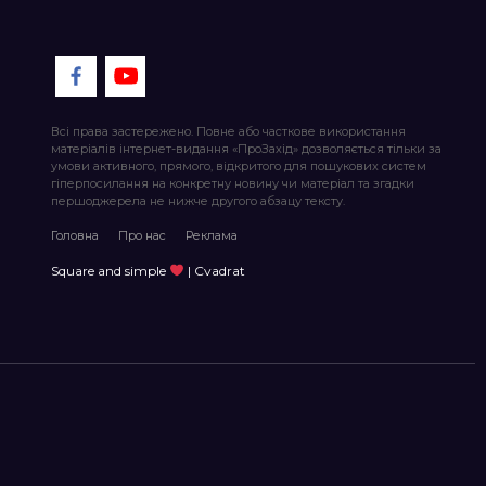
Всі права застережено. Повне або часткове використання
матеріалів інтернет-видання «ПроЗахід» дозволяється тільки за
умови активного, прямого, відкритого для пошукових систем
гіперпосилання на конкретну новину чи матеріал та згадки
першоджерела не нижче другого абзацу тексту.
Головна
Про нас
Реклама
Square and simple
| Cvadrat