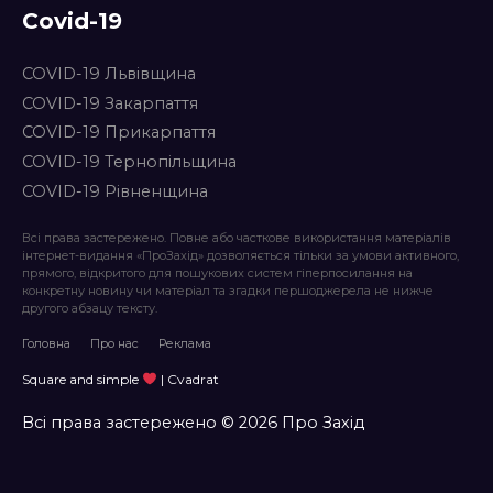
Covid-19
COVID-19 Львівщина
COVID-19 Закарпаття
COVID-19 Прикарпаття
COVID-19 Тернопільщина
COVID-19 Рівненщина
Всі права застережено. Повне або часткове використання матеріалів
інтернет-видання «ПроЗахід» дозволяється тільки за умови активного,
прямого, відкритого для пошукових систем гіперпосилання на
конкретну новину чи матеріал та згадки першоджерела не нижче
другого абзацу тексту.
Головна
Про нас
Реклама
Square and simple
| Cvadrat
Всі права застережено © 2026 Про Захід