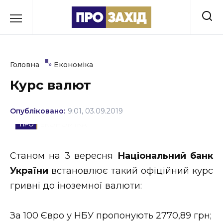
Перейти
до
РУБРИКИ
вмісту
Економіка
»
Головна
Економіка
Здоров’я
Курс валют
Культура
Опубліковано:
9:01, 03.09.2019
Освіта
ЕКОНОМІКА
Події
Станом на 3 вересня
Національний банк
Політика
України
встановлює такий офіційний курс
гривні до іноземної валюти:
Соціум
Спорт
За 100 Євро у НБУ пропонують 2770,89 грн;