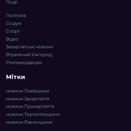
Події
Політика
Соціум
Спорт
Відео
Закарпатські новини
Втрачений Ужгород
Рекламодавцям
Мітки
новини Львівщини
новини Закарпаття
новини Прикарпаття
новини Тернопільщини
новини Рівненщини