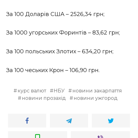
Стиль життя
За 100 Доларів США – 2526,34 грн;
Втрачений Ужгород
За 1000 угорських Форинтів – 83,62 грн;
Втрачений Ужгород (відеоверсія)
За 100 польських Злотих – 634,20 грн;
ЗАКАРПАТСЬКІ НОВИНИ
За 100 чеських Крон – 106,90 грн.
курс валют
НБУ
новини закарпаття
НОВИНИ ЗАХІДНОЇ УКРАЇНИ
новини прозахід
новини ужгород
ФОТО