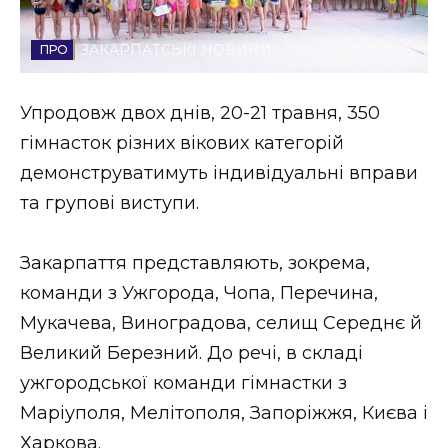
Стиль життя
ЗАКАРПАТСЬКІ НОВИНИ
Втрачений Ужгород
Упродовж двох днів, 20-21 травня, 350
Втрачений Ужгород (відеоверсія)
гімнасток різних вікових категорій
демонструватимуть індивідуальні вправи
та групові виступи.
ЗАКАРПАТСЬКІ НОВИНИ
Закарпаття представляють, зокрема,
команди з Ужгорода, Чопа, Перечина,
НОВИНИ ЗАХІДНОЇ УКРАЇНИ
Мукачева, Виноградова, селищ Середнє й
Великий Березний. До речі, в складі
ФОТО
ужгородської команди гімнастки з
Маріуполя, Мелітополя, Запоріжжя, Києва і
Харкова.