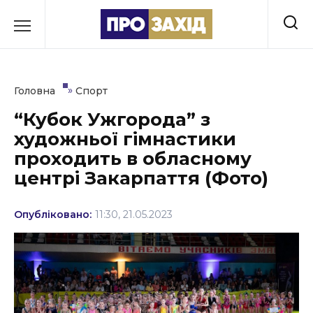
Перейти
до
РУБРИКИ
вмісту
Економіка
»
Головна
Спорт
Здоров’я
“Кубок Ужгорода” з
художньої гімнастики
Культура
проходить в обласному
Освіта
центрі Закарпаття (Фото)
Події
Опубліковано:
11:30, 21.05.2023
Політика
Соціум
Спорт