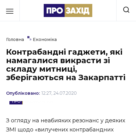
Перейти
до
РУБРИКИ
вмісту
Економіка
»
Головна
Економіка
Здоров’я
Контрабандні гаджети, які
намагалися викрасти зі
Культура
складу митниці,
Освіта
зберігаються на Закарпатті
Події
Опубліковано:
12:27, 24.07.2020
Політика
ЕКОНОМІКА
Соціум
З огляду на неабияких резонанс у деяких
Спорт
ЗМІ щодо «вилучених контрабандних