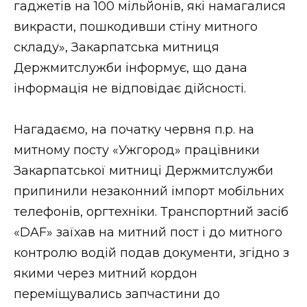
гаджетів на 100 мільйонів, які намагалися
Стиль життя
викрасти, пошкодивши стіну митного
складу», Закарпатська митниця
Втрачений Ужгород
Держмитслужби інформує, що дана
Втрачений Ужгород (відеоверсія)
інформація не відповідає дійсності.
Нагадаємо, на початку червня п.р. на
ЗАКАРПАТСЬКІ НОВИНИ
митному посту «Ужгород» працівники
Закарпатської митниці Держмитслужби
припинили незаконний імпорт мобільних
НОВИНИ ЗАХІДНОЇ УКРАЇНИ
телефонів, оргтехніки. Транспортний засіб
«DAF» заїхав на митний пост і до митного
контролю водій подав документи, згідно з
ФОТО
якими через митний кордон
переміщувались запчастини до