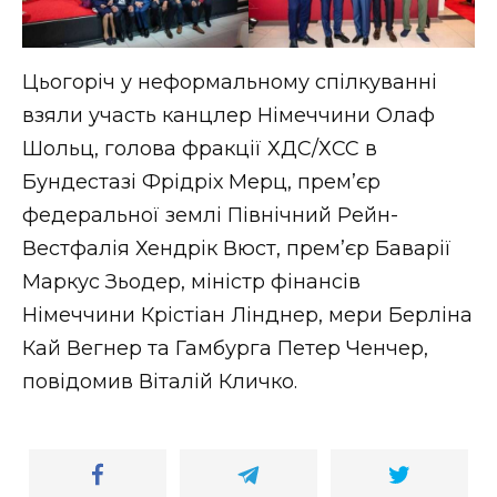
Цьогоріч у неформальному спілкуванні
взяли участь канцлер Німеччини Олаф
Шольц, голова фракції ХДС/ХСС в
Бундестазі Фрідріх Мерц, премʼєр
федеральної землі Північний Рейн-
Вестфалія Хендрік Вюст, премʼєр Баварії
Маркус Зьодер, міністр фінансів
Німеччини Крістіан Лінднер, мери Берліна
Кай Вегнер та Гамбурга Петер Ченчер,
повідомив Віталій Кличко.