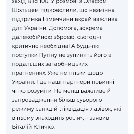
захід Bild 100. У розмові з Олафом
ВІДЕО
Шольцем підкреслили, що незмінна
підтримка Німеччини вкрай важлива
для України. Допомога, зокрема
далекобійною зброєю, сьогодні
критично необхідна! А будь-які
поступки Путіну не зупинять його в
подальших загарбницьких
прагненнях. Уже не тільки щодо
України. І це наші партнери повинні
чітко розуміти. Не менш важливе й
запровадження більш суворого
режиму санкцій, ліквідація лазівок, які
в ньому знаходить росія», – заявив
Віталій Кличко.