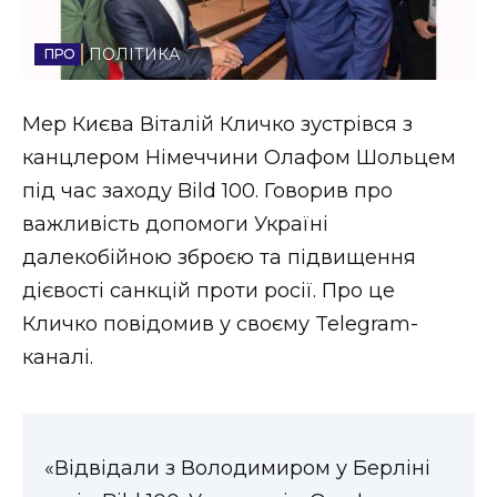
Стиль життя
ПОЛІТИКА
Втрачений Ужгород
Мер Києва Віталій Кличко зустрівся з
Втрачений Ужгород (відеоверсія)
канцлером Німеччини Олафом Шольцем
під час заходу Bild 100. Говорив про
важливість допомоги Україні
ЗАКАРПАТСЬКІ НОВИНИ
далекобійною зброєю та підвищення
дієвості санкцій проти росії. Про це
Кличко повідомив у своєму Telegram-
НОВИНИ ЗАХІДНОЇ УКРАЇНИ
каналі.
ФОТО
«Відвідали з Володимиром у Берліні