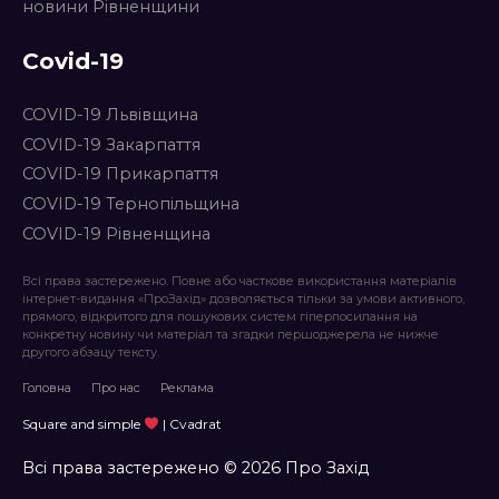
новини Рівненщини
Covid-19
COVID-19 Львівщина
COVID-19 Закарпаття
COVID-19 Прикарпаття
COVID-19 Тернопільщина
COVID-19 Рівненщина
Всі права застережено. Повне або часткове використання матеріалів
інтернет-видання «ПроЗахід» дозволяється тільки за умови активного,
прямого, відкритого для пошукових систем гіперпосилання на
конкретну новину чи матеріал та згадки першоджерела не нижче
другого абзацу тексту.
Головна
Про нас
Реклама
Square and simple
| Cvadrat
Всі права застережено © 2026 Про Захід