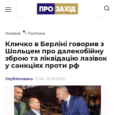
Перейти
до
РУБРИКИ
вмісту
Економіка
»
Головна
Політика
Здоров’я
Кличко в Берліні говорив з
Шольцем про далекобійну
Культура
зброю та ліквідацію лазівок
Освіта
у санкціях проти рф
Події
Опубліковано:
12:40, 13.09.2024
Політика
Соціум
Спорт