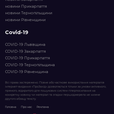
новини Прикарпаття
новини Тернопільщини
новини Рівненщини
Covid-19
COVID-19 Львівщина
COVID-19 Закарпаття
COVID-19 Прикарпаття
COVID-19 Тернопільщина
COVID-19 Рівненщина
Всі права застережено. Повне або часткове використання матеріалів
інтернет-видання «ПроЗахід» дозволяється тільки за умови активного,
прямого, відкритого для пошукових систем гіперпосилання на
конкретну новину чи матеріал та згадки першоджерела не нижче
другого абзацу тексту.
Головна
Про нас
Реклама