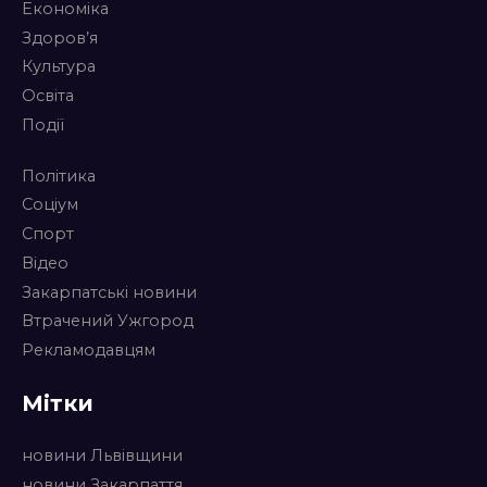
Економіка
Здоров’я
Культура
Освіта
Події
Політика
Соціум
Спорт
Відео
Закарпатські новини
Втрачений Ужгород
Рекламодавцям
Мітки
новини Львівщини
новини Закарпаття