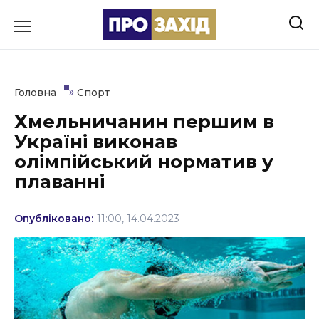
Перейти
до
РУБРИКИ
вмісту
Економіка
»
Головна
Спорт
Здоров’я
Хмельничанин першим в
Україні виконав
Культура
олімпійський норматив у
Освіта
плаванні
Події
Опубліковано:
11:00, 14.04.2023
Політика
Соціум
Спорт