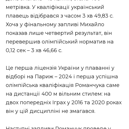
ВІДЕО
метрівка. У кваліфікації український
плавець відібрався з часом 3 хв 49,83 с.
Хоча у фінальному запливі Михайло
показав лише четвертий результат, він
перевершив олімпійський норматив на
0,12 сек – 3 хв 46,66 с.
Це перша ліцензія України у плаванні у
відборі на Париж – 2024 і перша успішна
олімпійська кваліфікація Романчука саме
на дистанції 400 м вільним стилем: на
двох попередніх Іграх у 2016 та 2020 роках
він у цій дисципліні не змагався.
Наступні запливи Романчук проведе у