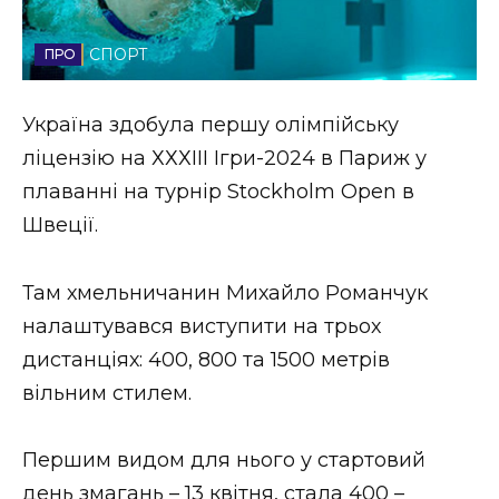
Стиль життя
СПОРТ
Втрачений Ужгород
Україна здобула першу олімпійську
Втрачений Ужгород (відеоверсія)
ліцензію на ХХХІІІ Ігри-2024 в Париж у
плаванні на турнір Stockholm Open в
Швеції.
ЗАКАРПАТСЬКІ НОВИНИ
Там хмельничанин Михайло Романчук
налаштувався виступити на трьох
НОВИНИ ЗАХІДНОЇ УКРАЇНИ
дистанціях: 400, 800 та 1500 метрів
вільним стилем.
ФОТО
Першим видом для нього у стартовий
день змагань – 13 квітня, стала 400 –