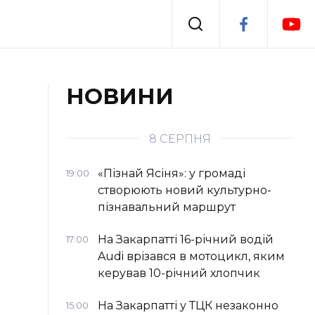
Події
НОВИНИ
я
Втрачений Ужгород
8 СЕРПНЯ
«Пізнай Ясіня»: у громаді
19:00
створюють новий культурно-
пізнавальний маршрут
На Закарпатті 16-річний водій
17:00
Audi врізався в мотоцикл, яким
керував 10-річний хлопчик
На Закарпатті у ТЦК незаконно
15:00