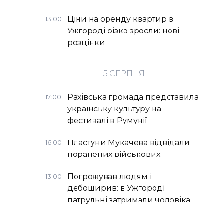
Ціни на оренду квартир в
13:00
Ужгороді різко зросли: нові
розцінки
5 СЕРПНЯ
Рахівська громада представила
17:00
українську культуру на
фестивалі в Румунії
Пластуни Мукачева відвідали
16:00
поранених військових
Погрожував людям і
13:00
дебоширив: в Ужгороді
патрульні затримали чоловіка