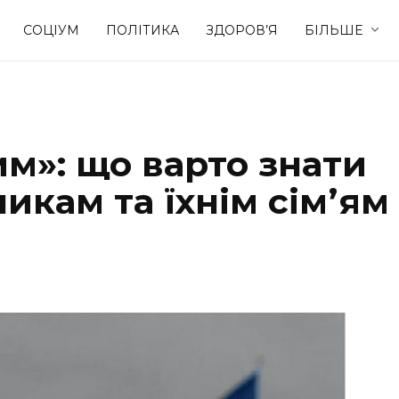
СОЦІУМ
ПОЛІТИКА
ЗДОРОВ’Я
БІЛЬШЕ
Культура
Освіта
м»: що варто знати
Спорт
Стиль житт
икам та їхнім сімʼям