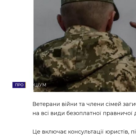
НОВИНИ ЗАХІДНОЇ УКРАЇНИ
ФОТО
ВІДЕО
СОЦІУМ
Ветерани війни та члени сімей заги
на всі види безоплатної правничої 
Це включає консультації юристів, п