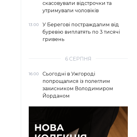
скасовували відстрочки та
утримували чоловіків
У Берегові постраждалим від
13:00
буревію виплатять по 3 тисячі
гривень
6 СЕРПНЯ
Сьогодні в Ужгороді
16:00
попрощалися із полеглим
захисником Володимиром
Йорданом