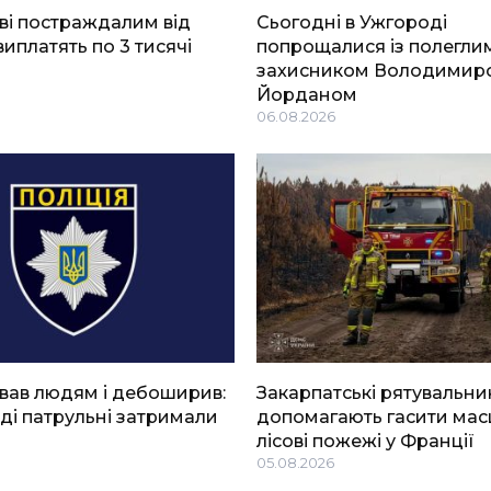
ві постраждалим від
Сьогодні в Ужгороді
виплатять по 3 тисячі
попрощалися із полегли
захисником Володимир
Йорданом
06.08.2026
вав людям і дебоширив:
Закарпатські рятувальни
ді патрульні затримали
допомагають гасити мас
лісові пожежі у Франції
05.08.2026