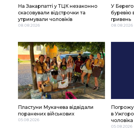
На Закарпатті у ТЦК незаконно
У Берего
скасовували відстрочки та
буревію 
утримували чоловіків
гривень
08.08.2026
08.08.2026
Пластуни Мукачева відвідали
Погрожу
поранених військових
в Ужгоро
05.08.2026
чоловіка
05.08.2026