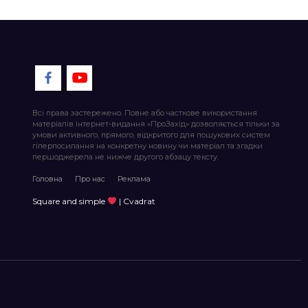
Всі права застережено. Повне або часткове використання
матеріалів інтернет-видання «ПроЗахід» дозволяється тільки за
умови активного, прямого, відкритого для пошукових систем
гіперпосилання на конкретну новину чи матеріал та згадки
першоджерела не нижче другого абзацу тексту.
Головна
Про нас
Реклама
Square and simple
| Cvadrat