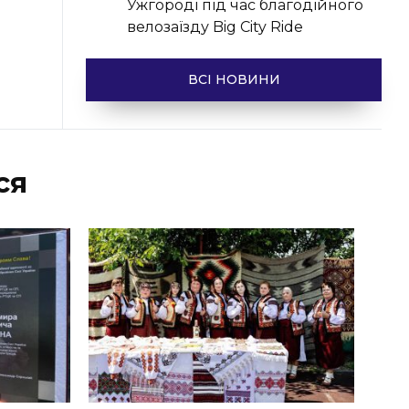
Ужгороді під час благодійного
велозаїзду Big Сity Ride
ВСІ НОВИНИ
ся