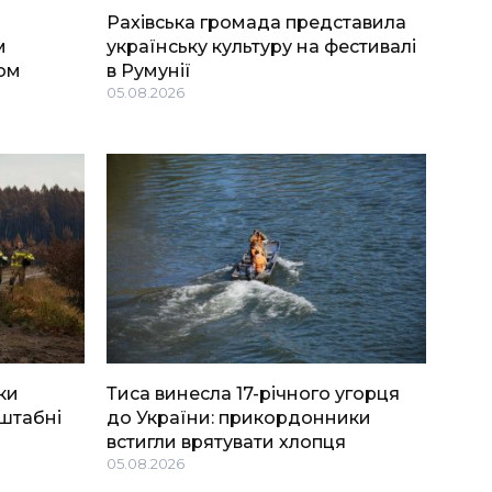
Рахівська громада представила
м
українську культуру на фестивалі
ом
в Румунії
05.08.2026
ки
Тиса винесла 17-річного угорця
штабні
до України: прикордонники
встигли врятувати хлопця
05.08.2026