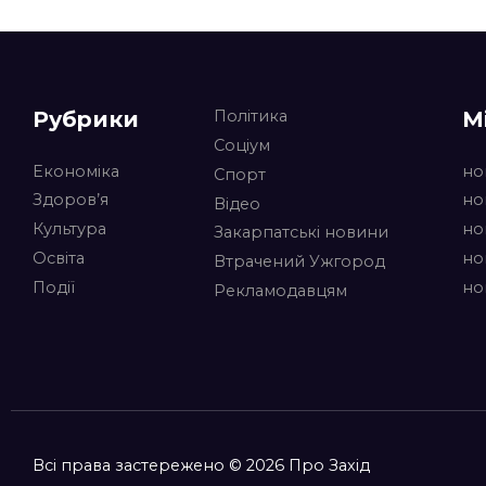
Рубрики
М
Політика
Соціум
Економіка
но
Спорт
Здоров’я
но
Відео
Культура
но
Закарпатські новини
Освіта
но
Втрачений Ужгород
Події
но
Рекламодавцям
Всі права застережено © 2026 Про Захід