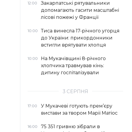
Закарпатські рятувальники
12:00
допомагають гасити масштабні
лісові пожежі у Франції
Тиса винесла 17-річного угорця
10:00
до України: прикордонники
встигли врятувати хлопця
На Мукачівщині 8-річного
10:00
хлопчика травмував кінь:
дитину госпіталізували
3 СЕРПНЯ
У Мукачеві готують прем’єру
17:00
вистави за твором Марії Матіос
75 351 гривню зібрали в
16:00