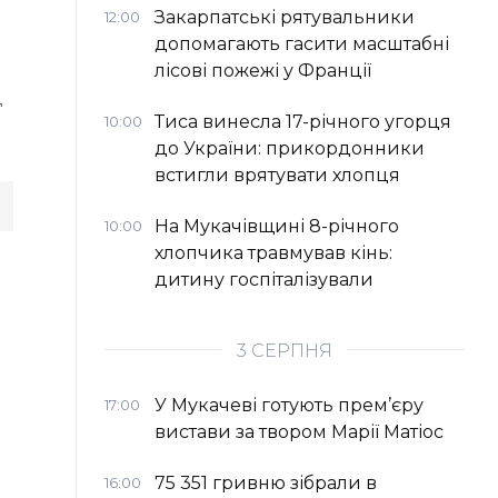
Закарпатські рятувальники
12:00
допомагають гасити масштабні
лісові пожежі у Франції
д
Тиса винесла 17-річного угорця
10:00
до України: прикордонники
встигли врятувати хлопця
На Мукачівщині 8-річного
10:00
хлопчика травмував кінь:
дитину госпіталізували
3 СЕРПНЯ
У Мукачеві готують прем’єру
17:00
вистави за твором Марії Матіос
75 351 гривню зібрали в
16:00