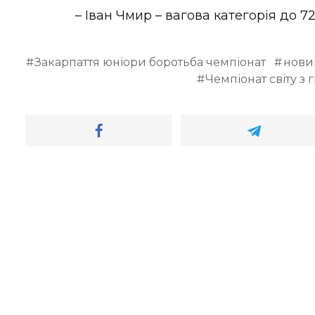
– Іван Чмир – вагова категорія до 72
Закарпаття юніори боротьба чемпіонат
нови
Чемпіонат світу з