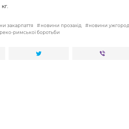
 кг.
ни закарпаття
новини прозахід
новини ужгоро
 греко-римської боротьби