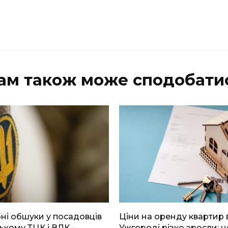
ам також може сподобати
і обшуки у посадовців
Ціни на оренду квартир 
ькому ТЦК і ВЛК –
Ужгороді різко зросли: н