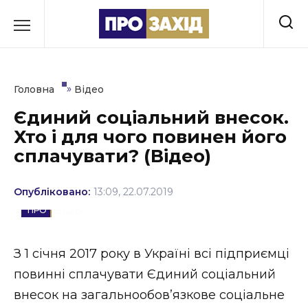
Перейти
до
РУБРИКИ
вмісту
Економіка
»
Головна
Відео
Здоров’я
Єдиний соціальний внесок.
Хто і для чого повинен його
Культура
сплачувати? (Відео)
Освіта
Опубліковано:
13:09, 22.07.2019
Події
ВІДЕО
Політика
З 1 січня 2017 року в Україні всі підприємці
Соціум
повинні сплачувати Єдиний соціальний
Спорт
внесок на загальнообов’язкове соціальне