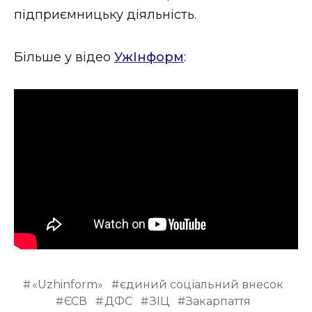
підприємницьку діяльність.
Більше у відео
УжІнформ
:
«Uzhinform»
єдиний соціальний внесок
ЄСВ
ДФС
ЗІЦ
Закарпаття