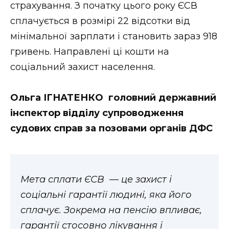
страхування. З початку цього року ЄСВ
Стиль життя
сплачується в розмірі 22 відсотки від
Втрачений Ужгород
мінімальної зарплати і становить зараз 918
гривень. Направлені ці кошти на
Втрачений Ужгород (відеоверсія)
соціальний захист населення.
Ольга ІГНАТЕНКО головний державний
ЗАКАРПАТСЬКІ НОВИНИ
інспектор відділу супроводження
судових справ за позовами органів ДФС
НОВИНИ ЗАХІДНОЇ УКРАЇНИ
Мета сплати ЄСВ — це захист і
ФОТО
соціальні гарантії людині, яка його
сплачує. Зокрема на пенсію впливає,
гарантії стосовно лікування і