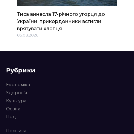
Тиса винесла 17-річного угорця до
України: прикордонники встигли
врятувати хлопця
05.08.2026
Рубрики
Економіка
Здоров’я
Культура
Освіта
Події
Політика