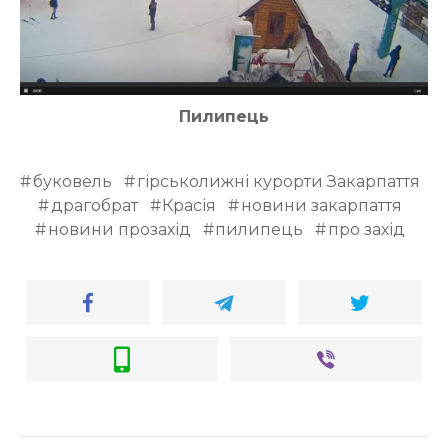
Пилипець
буковель
гірськолижні курорти Закарпаття
драгобрат
Красія
новини закарпаття
новини прозахід
пилипець
про захід