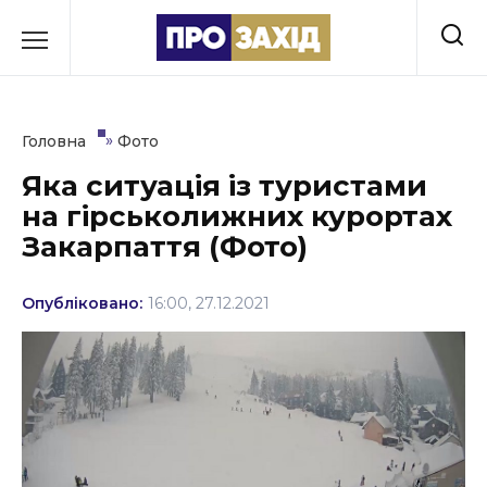
Перейти
до
РУБРИКИ
вмісту
Економіка
»
Головна
Фото
Здоров’я
Яка ситуація із туристами
на гірськолижних курортах
Культура
Закарпаття (Фото)
Освіта
Опубліковано:
16:00, 27.12.2021
Події
Політика
Соціум
Спорт