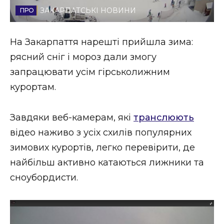
ЗАКАРПАТСЬКІ НОВИНИ
Стиль життя
Втрачений Ужгород
На Закарпаття нарешті прийшла зима:
рясний сніг і мороз дали змогу
Втрачений Ужгород (відеоверсія)
запрацювати усім гірськолижним
курортам.
ЗАКАРПАТСЬКІ НОВИНИ
Завдяки веб-камерам, які
транслюють
відео наживо з усіх схилів популярних
зимових курортів, легко перевірити, де
НОВИНИ ЗАХІДНОЇ УКРАЇНИ
найбільш активно катаються лижники та
сноубордисти.
ФОТО