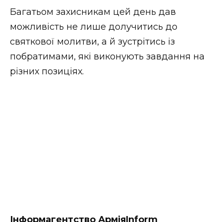
Стиль життя
Багатьом захисникам цей день дав
можливість не лише долучитись до
Втрачений Ужгород
святкової молитви, а й зустрітись із
побратимами, які виконують завдання на
Втрачений Ужгород (відеоверсія)
різних позиціях.
ЗАКАРПАТСЬКІ НОВИНИ
НОВИНИ ЗАХІДНОЇ УКРАЇНИ
ФОТО
Інформагентство АрміяInform