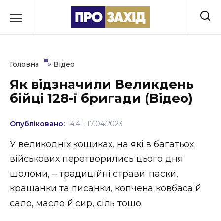
Перейти
до
РУБРИКИ
вмісту
Економіка
»
Головна
Відео
Здоров’я
Як відзначили Великдень
бійці 128-ї бригади (Відео)
Культура
Освіта
Опубліковано:
14:41, 17.04.2023
Події
У великодніх кошиках, на які в багатьох
військових перетворились цього дня
Політика
шоломи, – традиційні страви: паски,
Соціум
крашанки та писанки, копчена ковбаса й
сало, масло й сир, сіль тощо.
Спорт